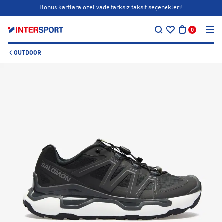
Bonus kartlara özel vade farksız taksit seçenekleri!
…
Siparişin 1-3 iş günü içerisinde kargoya teslim edilecektir.
0
Bonus kartlara özel vade farksız taksit seçenekleri!
OUTDOOR