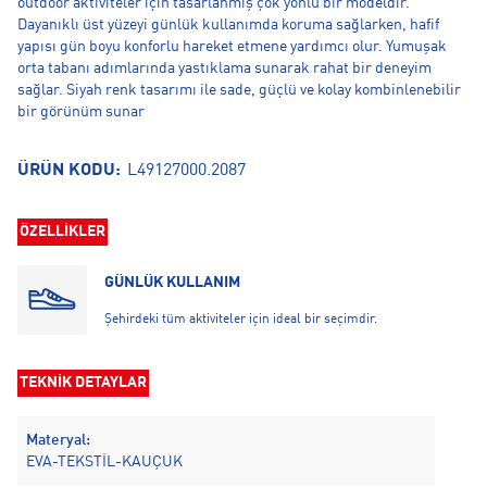
outdoor aktiviteler için tasarlanmış çok yönlü bir modeldir.
Dayanıklı üst yüzeyi günlük kullanımda koruma sağlarken, hafif
yapısı gün boyu konforlu hareket etmene yardımcı olur. Yumuşak
orta tabanı adımlarında yastıklama sunarak rahat bir deneyim
sağlar. Siyah renk tasarımı ile sade, güçlü ve kolay kombinlenebilir
bir görünüm sunar
ÜRÜN KODU:
L49127000.2087
ÖZELLİKLER
GÜNLÜK KULLANIM
Şehirdeki tüm aktiviteler için ideal bir seçimdir.
TEKNİK DETAYLAR
Materyal:
EVA-TEKSTİL-KAUÇUK