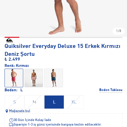
1/8
Quiksilver Everyday Deluxe 15 Erkek Kırmızı
Deniz Şortu
₺ 2.499
Renk:
Kırmızı
Beden:
L
Beden Tablosu
S
M
L
XL
Mağazada bul
30 Gün İçinde Kolay İade
Siparişin 1-3 iş günü içerisinde kargoya teslim edilecektir.