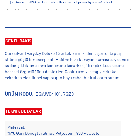
Garanti BBVA ve Bonus kartlarına özel peşin fiyatına 4 taksit!
GENEL BAKIŞ
Quiksilver Everyday Deluxe 15 erkek kırmızı deniz şortu ile plaj
stiline güçlü bir enerji kat. Hafif ve hızlı kuruyan kumaşı sayesinde
sudan çıktıktan sonra konforunu korurken, 15 inçlik kısa kesimi
hareket özgürlüğünü destekler. Canlı kırmızı rengiyle dikkat
çekerken elastik bel yapısı gün boyu rahat bir kullanım sunar
ÜRÜN KODU:
EQYJV04101.RQZ0
TEKNİK DETAYLAR
Materyal:
%70 Geri Dönüştürülmüş Polyester, %30 Polyester