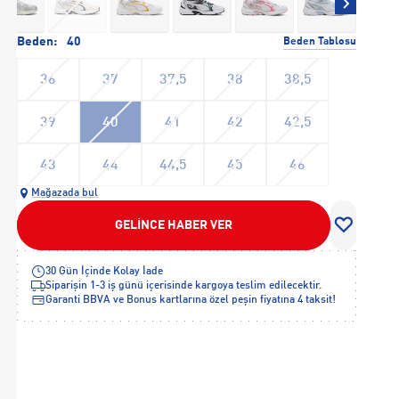
Beden:
40
Beden Tablosu
36
37
37,5
38
38,5
39
40
41
42
42,5
43
44
44,5
45
46
Mağazada bul
GELİNCE HABER VER
30 Gün İçinde Kolay İade
Siparişin 1-3 iş günü içerisinde kargoya teslim edilecektir.
Garanti BBVA ve Bonus kartlarına özel peşin fiyatına 4 taksit!