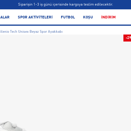
Siparişin 1-3 iş günü içerisinde kargoya teslim edilecektir.
Bonus kartlara özel vade farksız taksit seçenekleri!
ALAR
SPOR AKTİVİTELERİ
FUTBOL
KOŞU
İNDİRİM
Siparişin 1-3 iş günü içerisinde kargoya teslim edilecektir.
lenio Tech Unisex Beyaz Spor Ayakkabı
Bonus kartlara özel vade farksız taksit seçenekleri!
-2
Siparişin 1-3 iş günü içerisinde kargoya teslim edilecektir.
Bonus kartlara özel vade farksız taksit seçenekleri!