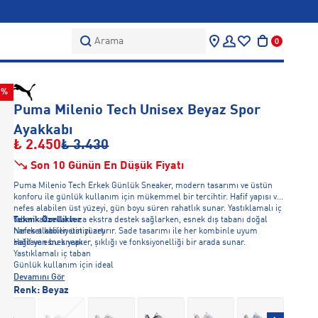
Arama
0
9%
Puma Milenio Tech Unisex Beyaz Spor
Ayakkabı
₺ 2.450
₺ 3.430
Son 10 Günün En Düşük Fiyatı
Puma Milenio Tech Erkek Günlük Sneaker, modern tasarımı ve üstün
konforu ile günlük kullanım için mükemmel bir tercihtir. Hafif yapısı ve
nefes alabilen üst yüzeyi, gün boyu süren rahatlık sunar. Yastıklamalı iç
tabanı adımlarınıza ekstra destek sağlarken, esnek dış tabanı doğal
Teknik Özellikler
hareket kabiliyetinizi artırır. Sade tasarımı ile her kombinle uyum
Nefes alabilen üst yüzey
sağlayan bu sneaker, şıklığı ve fonksiyonelliği bir arada sunar.
Hafif ve esnek yapı
Yastıklamalı iç taban
Günlük kullanım için ideal
Devamını Gör
Renk:
Beyaz