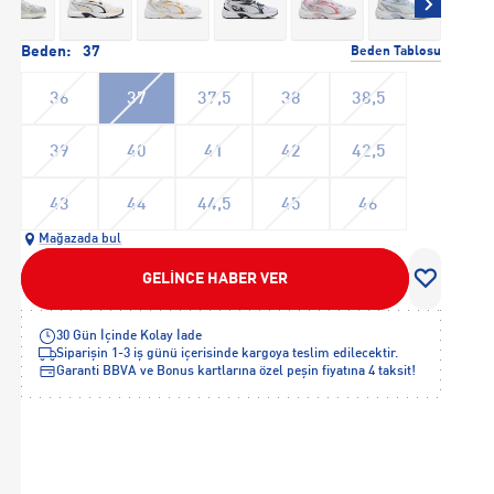
Beden:
37
Beden Tablosu
36
37
37,5
38
38,5
39
40
41
42
42,5
43
44
44,5
45
46
Mağazada bul
GELİNCE HABER VER
30 Gün İçinde Kolay İade
Siparişin 1-3 iş günü içerisinde kargoya teslim edilecektir.
Garanti BBVA ve Bonus kartlarına özel peşin fiyatına 4 taksit!