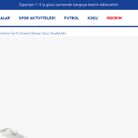
Siparişin 1-3 iş günü içerisinde kargoya teslim edilecektir.
Bonus kartlara özel vade farksız taksit seçenekleri!
ALAR
SPOR AKTİVİTELERİ
FUTBOL
KOŞU
İNDİRİM
Siparişin 1-3 iş günü içerisinde kargoya teslim edilecektir.
lenio Tech Unisex Beyaz Spor Ayakkabı
Bonus kartlara özel vade farksız taksit seçenekleri!
Siparişin 1-3 iş günü içerisinde kargoya teslim edilecektir.
Bonus kartlara özel vade farksız taksit seçenekleri!