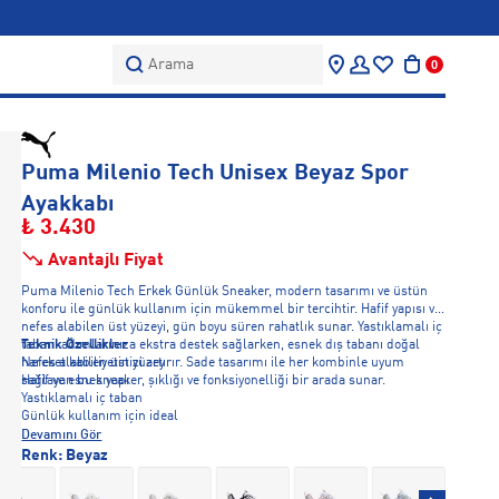
Arama
0
Puma Milenio Tech Unisex Beyaz Spor
Ayakkabı
₺ 3.430
Avantajlı Fiyat
Puma Milenio Tech Erkek Günlük Sneaker, modern tasarımı ve üstün
konforu ile günlük kullanım için mükemmel bir tercihtir. Hafif yapısı ve
nefes alabilen üst yüzeyi, gün boyu süren rahatlık sunar. Yastıklamalı iç
tabanı adımlarınıza ekstra destek sağlarken, esnek dış tabanı doğal
Teknik Özellikler
hareket kabiliyetinizi artırır. Sade tasarımı ile her kombinle uyum
Nefes alabilen üst yüzey
sağlayan bu sneaker, şıklığı ve fonksiyonelliği bir arada sunar.
Hafif ve esnek yapı
Yastıklamalı iç taban
Günlük kullanım için ideal
Devamını Gör
Renk:
Beyaz