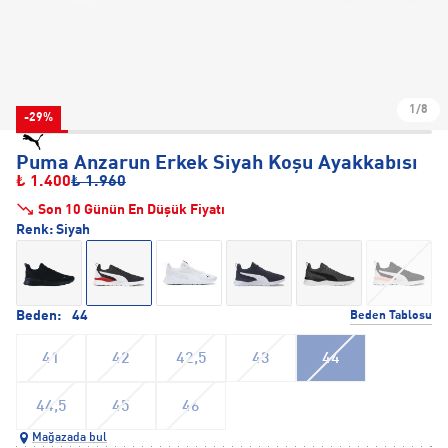
1/8
-29%
Puma Anzarun Erkek Siyah Koşu Ayakkabısı
₺ 1.400
₺ 1.960
Son 10 Günün En Düşük Fiyatı
Renk:
Siyah
Beden:
44
Beden Tablosu
41
42
42,5
43
44
44,5
45
46
Mağazada bul