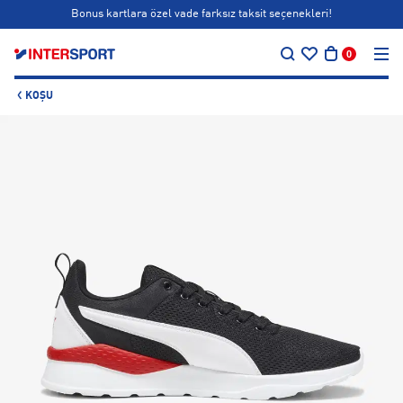
Bonus kartlara özel vade farksız taksit seçenekleri!
…
Siparişin 1-3 iş günü içerisinde kargoya teslim edilecektir.
0
Bonus kartlara özel vade farksız taksit seçenekleri!
KOŞU