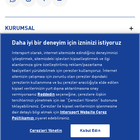
KURUMSAL
Daha iyi bir deneyim için izninizi istiyoruz
Hakkımızda
YARDIM
Intersport olarak, internet sitemizde edindiğiniz deneyiminizi
Mağazalarımız
iyileştirmek, sitemizdeki işlevleri kişiselleştirmek ve ilgi
alanlarınıza göre özelleştirilmiş reklam/pazarlama
Bilgi Toplumu Hizmetleri
Sipariş Takibi
faaliyetleri yürütebilmek için çerezler kullanıyoruz. İnternet
POPÜLER KOLEKSİYONLAR
sitemizin çalışması için zorunlu olan çerezler dışındaki
Gizlilik Politikası
İptal & İade
çerezlerin kullanımına ve bu çerezler aracılığıyla elde edilen
İşlem Rehberi
Sıkça Sorulan Sorular
kişisel verilerinizin yurt dışına aktarılmasına onay
Voleybol Milli Takım Formaları
vermiyorsanız
Reddedin
seçeneğine; çerezlere ilişkin
Kampanyalar
Yetkili Servis Listesi
New Balance 408
tercihlerinizi yönetmek için ise “Çerezleri Yönetin” butonuna
tıklayabilirsiniz. Çerezler ile kişisel verilerinizin işlenmesine
© Copyright INTERSPORT 2026
Çerez Politikası
Bize Ulaşın
Nike Initiator
dair detaylı bilgi almak için
Intersport Website Çerez
Üyelik Sözleşmesi
Gizlilik
Çerezler
Politikamızı
ziyaret edebilirsiniz.
Aydınlatma Metni
Hoka
GELİNCE HABER VER
GELİNCE HABER VER
Çerezleri Yönetin
Kabul Edin
Çerez Ayarları
On Cloudmonster