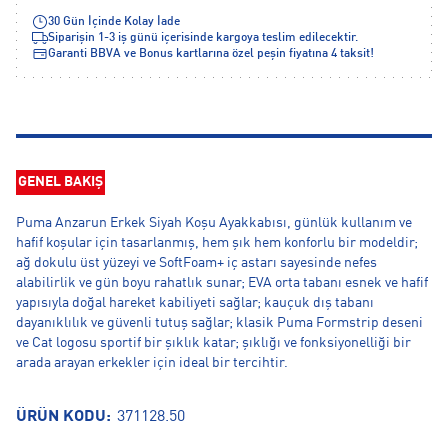
30 Gün İçinde Kolay İade
Siparişin 1-3 iş günü içerisinde kargoya teslim edilecektir.
Garanti BBVA ve Bonus kartlarına özel peşin fiyatına 4 taksit!
GENEL BAKIŞ
Puma Anzarun Erkek Siyah Koşu Ayakkabısı, günlük kullanım ve
hafif koşular için tasarlanmış, hem şık hem konforlu bir modeldir;
ağ dokulu üst yüzeyi ve SoftFoam+ iç astarı sayesinde nefes
alabilirlik ve gün boyu rahatlık sunar; EVA orta tabanı esnek ve hafif
yapısıyla doğal hareket kabiliyeti sağlar; kauçuk dış tabanı
dayanıklılık ve güvenli tutuş sağlar; klasik Puma Formstrip deseni
ve Cat logosu sportif bir şıklık katar; şıklığı ve fonksiyonelliği bir
arada arayan erkekler için ideal bir tercihtir.
ÜRÜN KODU:
371128.50