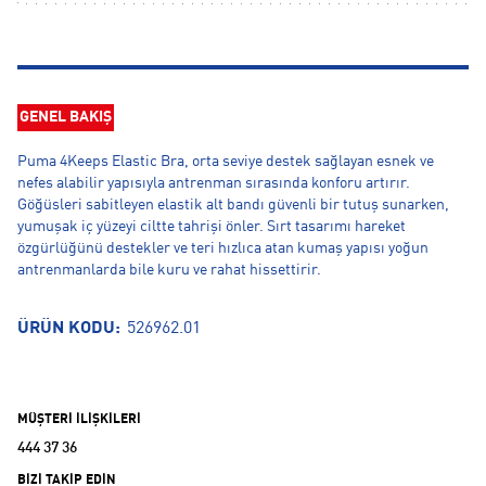
GENEL BAKIŞ
Puma 4Keeps Elastic Bra, orta seviye destek sağlayan esnek ve
nefes alabilir yapısıyla antrenman sırasında konforu artırır.
Göğüsleri sabitleyen elastik alt bandı güvenli bir tutuş sunarken,
yumuşak iç yüzeyi ciltte tahrişi önler. Sırt tasarımı hareket
özgürlüğünü destekler ve teri hızlıca atan kumaş yapısı yoğun
antrenmanlarda bile kuru ve rahat hissettirir.
ÜRÜN KODU:
526962.01
MÜŞTERİ İLİŞKİLERİ
444 37 36
BİZİ TAKİP EDİN