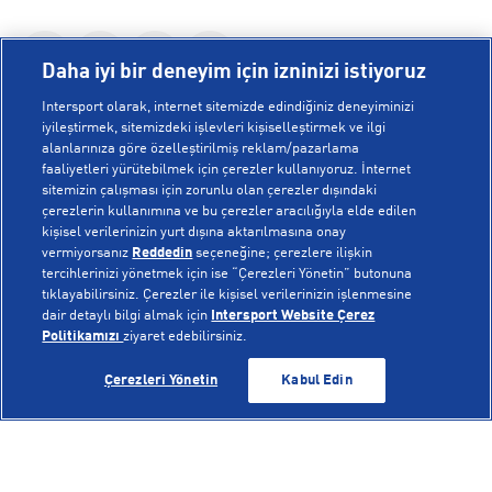
Daha iyi bir deneyim için izninizi istiyoruz
Intersport olarak, internet sitemizde edindiğiniz deneyiminizi
iyileştirmek, sitemizdeki işlevleri kişiselleştirmek ve ilgi
alanlarınıza göre özelleştirilmiş reklam/pazarlama
KURUMSAL
faaliyetleri yürütebilmek için çerezler kullanıyoruz. İnternet
sitemizin çalışması için zorunlu olan çerezler dışındaki
çerezlerin kullanımına ve bu çerezler aracılığıyla elde edilen
Hakkımızda
kişisel verilerinizin yurt dışına aktarılmasına onay
YARDIM
Mağazalarımız
vermiyorsanız
Reddedin
seçeneğine; çerezlere ilişkin
tercihlerinizi yönetmek için ise “Çerezleri Yönetin” butonuna
Bilgi Toplumu Hizmetleri
Sipariş Takibi
tıklayabilirsiniz. Çerezler ile kişisel verilerinizin işlenmesine
dair detaylı bilgi almak için
Intersport Website Çerez
POPÜLER KOLEKSİYONLAR
Gizlilik Politikası
İptal & İade
Politikamızı
ziyaret edebilirsiniz.
İşlem Rehberi
Sıkça Sorulan Sorular
Voleybol Milli Takım Formaları
SEPETE EKLE
SEPETE EKLE
Çerezleri Yönetin
Kabul Edin
Kampanyalar
Yetkili Servis Listesi
New Balance 408
© Copyright INTERSPORT 2026
Çerez Politikası
Bize Ulaşın
Nike Initiator
Üyelik Sözleşmesi
Gizlilik
Çerezler