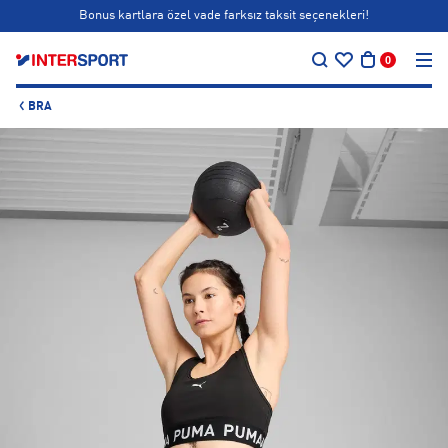
Bonus kartlara özel vade farksız taksit seçenekleri!
…
Siparişin 1-3 iş günü içerisinde kargoya teslim edilecektir.
0
Bonus kartlara özel vade farksız taksit seçenekleri!
BRA