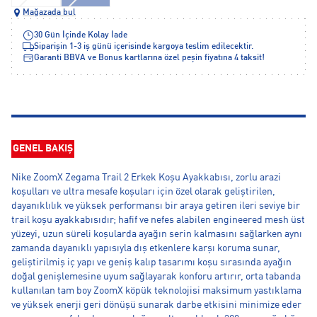
Mağazada bul
30 Gün İçinde Kolay İade
Siparişin 1-3 iş günü içerisinde kargoya teslim edilecektir.
Garanti BBVA ve Bonus kartlarına özel peşin fiyatına 4 taksit!
GENEL BAKIŞ
Nike ZoomX Zegama Trail 2 Erkek Koşu Ayakkabısı, zorlu arazi
koşulları ve ultra mesafe koşuları için özel olarak geliştirilen,
dayanıklılık ve yüksek performansı bir araya getiren ileri seviye bir
trail koşu ayakkabısıdır; hafif ve nefes alabilen engineered mesh üst
yüzeyi, uzun süreli koşularda ayağın serin kalmasını sağlarken aynı
zamanda dayanıklı yapısıyla dış etkenlere karşı koruma sunar,
geliştirilmiş iç yapı ve geniş kalıp tasarımı koşu sırasında ayağın
doğal genişlemesine uyum sağlayarak konforu artırır, orta tabanda
kullanılan tam boy ZoomX köpük teknolojisi maksimum yastıklama
ve yüksek enerji geri dönüşü sunarak darbe etkisini minimize eder