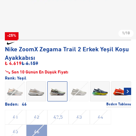
1/10
-25%
Nike ZoomX Zegama Trail 2 Erkek Yeşil Koşu
Ayakkabısı
₺ 4.619
₺ 6.159
Son 10 Günün En Düşük Fiyatı
Renk:
Yeşil
Beden:
46
Beden Tablosu
41
42
42,5
43
44
45
46