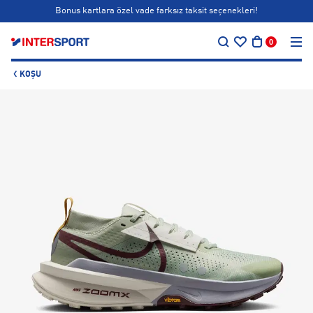
Bonus kartlara özel vade farksız taksit seçenekleri!
…
Siparişin 1-3 iş günü içerisinde kargoya teslim edilecektir.
0
Bonus kartlara özel vade farksız taksit seçenekleri!
KOŞU