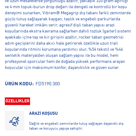
ve uzun mesafelerde yorgunluğu azaltır, yaklaşık 320 gram ağırlığı
ve 4 mm topuk-burun drop değeri ile dengeli ve kontrollü bir koşu
deneyimi sunarken, Vibram® Megagrip dış tabanı farklı zeminlerde
güçlü tutuş sağlayarak kaygan, taşlık ve engebeli parkurlarda
güvenli hareket imkânı verir, agresif dişli taban yapısı arazi
koşullarında ekstra kavrama sağlarken dahili tozluk (gaiter) sistemi
ayakkabı içine taş ve kir girişini azaltır, rocker taban geometrisi
adım geçişlerini daha akıcı hale getirerek özellikle uzun trail
koşularında ritmini korumana yardımcı olur; %54 tekstil ve %46
sentetik materyalden oluşan sağlam yapısı ile bu model, hem
profesyonel sporcular hem de doğada yüksek performans arayan
koşucular için maksimum konfor, dayanıklılık ve güven sunar.
ÜRÜN KODU:
FD5190.300
ÖZELLİKLER
ARAZİ KOŞUSU
Dağlık ve engebeli zeminlerde tutuş sağlayan dayanıklı dış
taban ve koruyucu yapıya sahiptir.