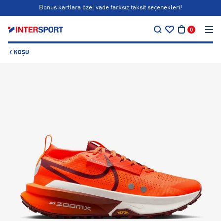
Bonus kartlara özel vade farksız taksit seçenekleri!
…
Siparişin 1-3 iş günü içerisinde kargoya teslim edilecektir.
0
Bonus kartlara özel vade farksız taksit seçenekleri!
KOŞU