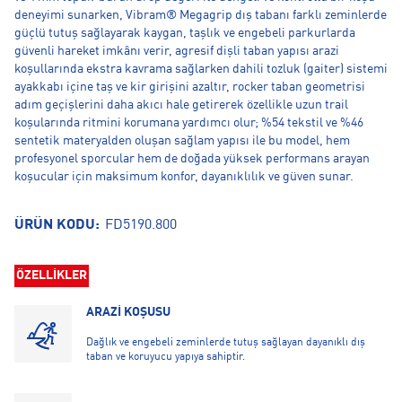
deneyimi sunarken, Vibram® Megagrip dış tabanı farklı zeminlerde
güçlü tutuş sağlayarak kaygan, taşlık ve engebeli parkurlarda
güvenli hareket imkânı verir, agresif dişli taban yapısı arazi
koşullarında ekstra kavrama sağlarken dahili tozluk (gaiter) sistemi
ayakkabı içine taş ve kir girişini azaltır, rocker taban geometrisi
adım geçişlerini daha akıcı hale getirerek özellikle uzun trail
koşularında ritmini korumana yardımcı olur; %54 tekstil ve %46
sentetik materyalden oluşan sağlam yapısı ile bu model, hem
profesyonel sporcular hem de doğada yüksek performans arayan
koşucular için maksimum konfor, dayanıklılık ve güven sunar.
ÜRÜN KODU:
FD5190.800
ÖZELLİKLER
ARAZİ KOŞUSU
Dağlık ve engebeli zeminlerde tutuş sağlayan dayanıklı dış
taban ve koruyucu yapıya sahiptir.