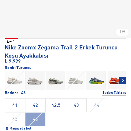
1/9
Nike Zoomx Zegama Trail 2 Erkek Turuncu
Koşu Ayakkabısı
₺ 9.999
Renk:
Turuncu
Beden:
46
Beden Tablosu
41
42
42,5
43
44
45
46
Mağazada bul