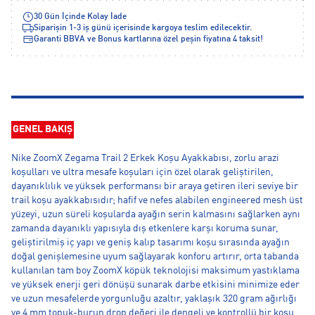
30 Gün İçinde Kolay İade
Siparişin 1-3 iş günü içerisinde kargoya teslim edilecektir.
Garanti BBVA ve Bonus kartlarına özel peşin fiyatına 4 taksit!
GENEL BAKIŞ
Nike ZoomX Zegama Trail 2 Erkek Koşu Ayakkabısı, zorlu arazi
koşulları ve ultra mesafe koşuları için özel olarak geliştirilen,
dayanıklılık ve yüksek performansı bir araya getiren ileri seviye bir
trail koşu ayakkabısıdır; hafif ve nefes alabilen engineered mesh üst
yüzeyi, uzun süreli koşularda ayağın serin kalmasını sağlarken aynı
zamanda dayanıklı yapısıyla dış etkenlere karşı koruma sunar,
geliştirilmiş iç yapı ve geniş kalıp tasarımı koşu sırasında ayağın
doğal genişlemesine uyum sağlayarak konforu artırır, orta tabanda
kullanılan tam boy ZoomX köpük teknolojisi maksimum yastıklama
ve yüksek enerji geri dönüşü sunarak darbe etkisini minimize eder
ve uzun mesafelerde yorgunluğu azaltır, yaklaşık 320 gram ağırlığı
ve 4 mm topuk-burun drop değeri ile dengeli ve kontrollü bir koşu