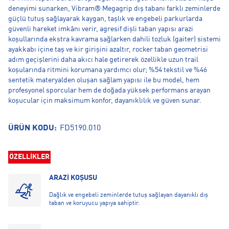
deneyimi sunarken, Vibram® Megagrip dış tabanı farklı zeminlerde
güçlü tutuş sağlayarak kaygan, taşlık ve engebeli parkurlarda
güvenli hareket imkânı verir, agresif dişli taban yapısı arazi
koşullarında ekstra kavrama sağlarken dahili tozluk (gaiter) sistemi
ayakkabı içine taş ve kir girişini azaltır, rocker taban geometrisi
adım geçişlerini daha akıcı hale getirerek özellikle uzun trail
koşularında ritmini korumana yardımcı olur; %54 tekstil ve %46
sentetik materyalden oluşan sağlam yapısı ile bu model, hem
profesyonel sporcular hem de doğada yüksek performans arayan
koşucular için maksimum konfor, dayanıklılık ve güven sunar.
ÜRÜN KODU:
FD5190.010
ÖZELLİKLER
ARAZİ KOŞUSU
Dağlık ve engebeli zeminlerde tutuş sağlayan dayanıklı dış
taban ve koruyucu yapıya sahiptir.