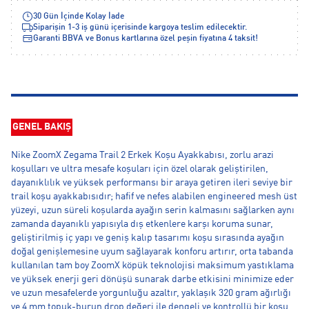
30 Gün İçinde Kolay İade
Siparişin 1-3 iş günü içerisinde kargoya teslim edilecektir.
Garanti BBVA ve Bonus kartlarına özel peşin fiyatına 4 taksit!
GENEL BAKIŞ
Nike ZoomX Zegama Trail 2 Erkek Koşu Ayakkabısı, zorlu arazi
koşulları ve ultra mesafe koşuları için özel olarak geliştirilen,
dayanıklılık ve yüksek performansı bir araya getiren ileri seviye bir
trail koşu ayakkabısıdır; hafif ve nefes alabilen engineered mesh üst
yüzeyi, uzun süreli koşularda ayağın serin kalmasını sağlarken aynı
zamanda dayanıklı yapısıyla dış etkenlere karşı koruma sunar,
geliştirilmiş iç yapı ve geniş kalıp tasarımı koşu sırasında ayağın
doğal genişlemesine uyum sağlayarak konforu artırır, orta tabanda
kullanılan tam boy ZoomX köpük teknolojisi maksimum yastıklama
ve yüksek enerji geri dönüşü sunarak darbe etkisini minimize eder
ve uzun mesafelerde yorgunluğu azaltır, yaklaşık 320 gram ağırlığı
ve 4 mm topuk-burun drop değeri ile dengeli ve kontrollü bir koşu