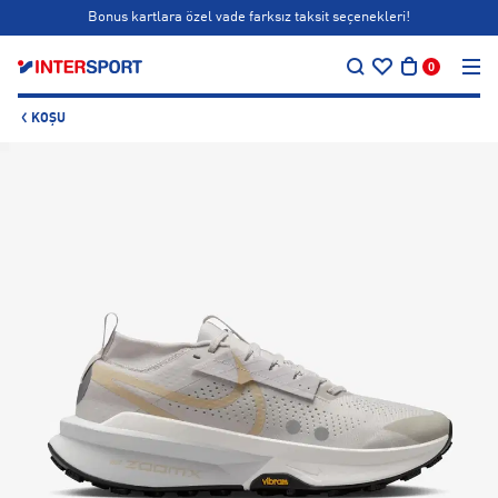
Bonus kartlara özel vade farksız taksit seçenekleri!
…
Siparişin 1-3 iş günü içerisinde kargoya teslim edilecektir.
0
Bonus kartlara özel vade farksız taksit seçenekleri!
KOŞU