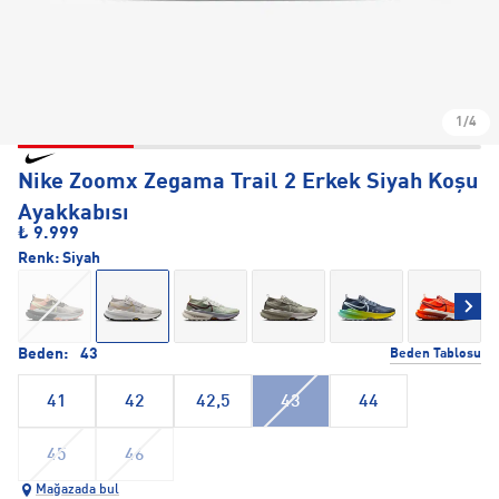
1/4
Nike Zoomx Zegama Trail 2 Erkek Siyah Koşu
Ayakkabısı
₺ 9.999
Renk:
Siyah
Beden:
43
Beden Tablosu
41
42
42,5
43
44
45
46
Mağazada bul