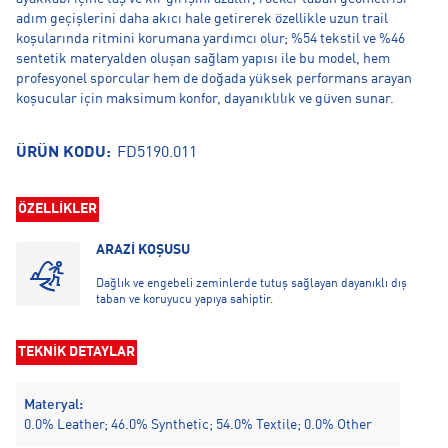
adım geçişlerini daha akıcı hale getirerek özellikle uzun trail
koşularında ritmini korumana yardımcı olur; %54 tekstil ve %46
sentetik materyalden oluşan sağlam yapısı ile bu model, hem
profesyonel sporcular hem de doğada yüksek performans arayan
koşucular için maksimum konfor, dayanıklılık ve güven sunar.
ÜRÜN KODU:
FD5190.011
ÖZELLİKLER
ARAZİ KOŞUSU
Dağlık ve engebeli zeminlerde tutuş sağlayan dayanıklı dış
taban ve koruyucu yapıya sahiptir.
TEKNİK DETAYLAR
Materyal:
0.0% Leather; 46.0% Synthetic; 54.0% Textile; 0.0% Other