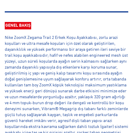
GENEL BAKIŞ
Nike ZoomX Zegama Trail 2 Erkek Koşu Ayakkabısı, zorlu arazi
koşulları ve ultra mesafe koşuları için özel olarak geliştirilen,
dayanıklılık ve yüksek performansı bir araya getiren ileri seviye bir
trail koşu ayakkabısıdır; hafif ve nefes alabilen engineered mesh üst
yüzeyi, uzun süreli koşularda ayağın serin kalmasını sağlarken aynı
zamanda dayanıklı yapısıyla dış etkenlere karşı koruma sunar,
geliştirilmiş iç yapı ve geniş kalıp tasarımı koşu sırasında ayağın
doğal genişlemesine uyum sağlayarak konforu artırır, orta tabanda
kullanılan tam boy ZoomX köpük teknolojisi maksimum yastıklama
ve yüksek enerji geri dönüşü sunarak darbe etkisini minimize eder
ve uzun mesafelerde yorgunluğu azaltır, yaklaşık 320 gram ağırlığı
ve 4 mm topuk-burun drop değeri ile dengeli ve kontrollü bir koşu
deneyimi sunarken, Vibram® Megagrip dış tabanı farklı zeminlerde
güçlü tutuş sağlayarak kaygan, taşlık ve engebeli parkurlarda
güvenli hareket imkânı verir, agresif dişli taban yapısı arazi
koşullarında ekstra kavrama sağlarken dahili tozluk (gaiter) sistemi
ayakkabı içine taş ve kir girişini azaltır, rocker taban geometrisi