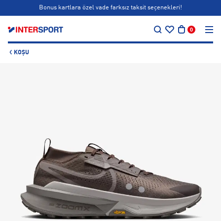
Bonus kartlara özel vade farksız taksit seçenekleri!
…
Siparişin 1-3 iş günü içerisinde kargoya teslim edilecektir.
0
Bonus kartlara özel vade farksız taksit seçenekleri!
KOŞU