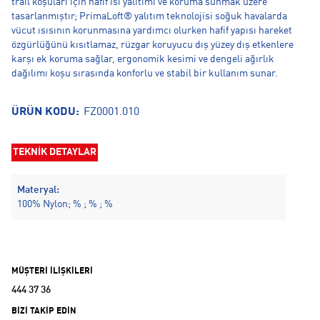
trail koşuları için hafif ısı yalıtımı ve koruma sunmak üzere
tasarlanmıştır; PrimaLoft® yalıtım teknolojisi soğuk havalarda
vücut ısısının korunmasına yardımcı olurken hafif yapısı hareket
özgürlüğünü kısıtlamaz, rüzgar koruyucu dış yüzey dış etkenlere
karşı ek koruma sağlar, ergonomik kesimi ve dengeli ağırlık
dağılımı koşu sırasında konforlu ve stabil bir kullanım sunar.
ÜRÜN KODU:
FZ0001.010
TEKNİK DETAYLAR
Materyal:
100% Nylon; % ; % ; %
MÜŞTERİ İLİŞKİLERİ
444 37 36
BİZİ TAKİP EDİN