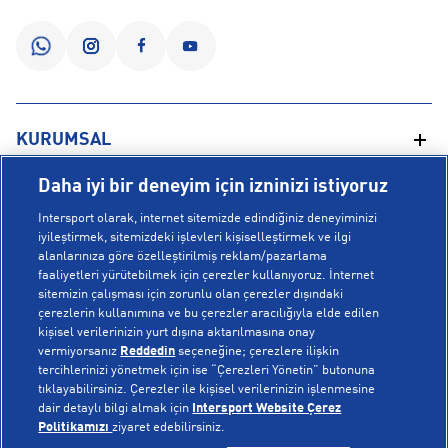
KURUMSAL
Daha iyi bir deneyim için izninizi istiyoruz
Hakkımızda
YARDIM
Intersport olarak, internet sitemizde edindiğiniz deneyiminizi
Mağazalarımız
iyileştirmek, sitemizdeki işlevleri kişiselleştirmek ve ilgi
alanlarınıza göre özelleştirilmiş reklam/pazarlama
Bilgi Toplumu Hizmetleri
Sipariş Takibi
faaliyetleri yürütebilmek için çerezler kullanıyoruz. İnternet
POPÜLER KOLEKSİYONLAR
sitemizin çalışması için zorunlu olan çerezler dışındaki
Gizlilik Politikası
İptal & İade
çerezlerin kullanımına ve bu çerezler aracılığıyla elde edilen
İşlem Rehberi
Sıkça Sorulan Sorular
kişisel verilerinizin yurt dışına aktarılmasına onay
Voleybol Milli Takım Formaları
vermiyorsanız
Reddedin
seçeneğine; çerezlere ilişkin
Kampanyalar
Yetkili Servis Listesi
New Balance 408
tercihlerinizi yönetmek için ise “Çerezleri Yönetin” butonuna
tıklayabilirsiniz. Çerezler ile kişisel verilerinizin işlenmesine
© Copyright INTERSPORT 2026
Çerez Politikası
Bize Ulaşın
Nike Initiator
dair detaylı bilgi almak için
Intersport Website Çerez
Üyelik Sözleşmesi
Gizlilik
Çerezler
Politikamızı
ziyaret edebilirsiniz.
Aydınlatma Metni
Hoka