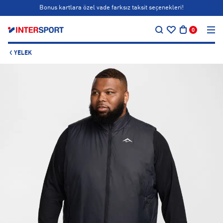
Bonus kartlara özel vade farksız taksit seçenekleri!
…
Siparişin 1-3 iş günü içerisinde kargoya teslim edilecektir.
0
Bonus kartlara özel vade farksız taksit seçenekleri!
YELEK