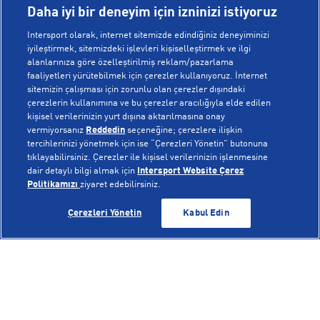
Daha iyi bir deneyim için izninizi istiyoruz
Intersport olarak, internet sitemizde edindiğiniz deneyiminizi
iyileştirmek, sitemizdeki işlevleri kişiselleştirmek ve ilgi
alanlarınıza göre özelleştirilmiş reklam/pazarlama
KURUMSAL
faaliyetleri yürütebilmek için çerezler kullanıyoruz. İnternet
sitemizin çalışması için zorunlu olan çerezler dışındaki
çerezlerin kullanımına ve bu çerezler aracılığıyla elde edilen
Hakkımızda
kişisel verilerinizin yurt dışına aktarılmasına onay
YARDIM
Mağazalarımız
vermiyorsanız
Reddedin
seçeneğine; çerezlere ilişkin
tercihlerinizi yönetmek için ise “Çerezleri Yönetin” butonuna
Bilgi Toplumu Hizmetleri
Sipariş Takibi
tıklayabilirsiniz. Çerezler ile kişisel verilerinizin işlenmesine
dair detaylı bilgi almak için
Intersport Website Çerez
POPÜLER KOLEKSİYONLAR
Gizlilik Politikası
İptal & İade
Politikamızı
ziyaret edebilirsiniz.
İşlem Rehberi
Sıkça Sorulan Sorular
Voleybol Milli Takım Formaları
SEPETE EKLE
SEPETE EKLE
Çerezleri Yönetin
Kabul Edin
Kampanyalar
Yetkili Servis Listesi
New Balance 408
© Copyright INTERSPORT 2026
Çerez Politikası
Bize Ulaşın
Nike Initiator
Üyelik Sözleşmesi
Gizlilik
Çerezler
Aydınlatma Metni
Hoka
Çerez Ayarları
On Cloudmonster