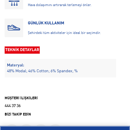
Hava dolaşımını artırarak terlemeyi önler.
GÜNLÜK KULLANIM
Şehirdeki tüm aktiviteler için ideal bir seçimdir.
TEKNİK DETAYLAR
Materyal:
48% Modal; 46% Cotton; 6% Spandex; %
MÜŞTERİ İLİŞKİLERİ
444 37 36
BİZİ TAKİP EDİN