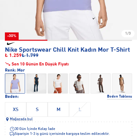
1/3
-30%
Nike Sportswear Chill Knit Kadın Mor T-Shirt
₺ 1.259
₺ 1.799
Son 10 Günün En Düşük Fiyatı
Renk:
Mor
Beden:
Beden Tablosu
XS
S
M
L
Mağazada bul
30 Gün İçinde Kolay İade
Siparişin 1-3 iş günü içerisinde kargoya teslim edilecektir.