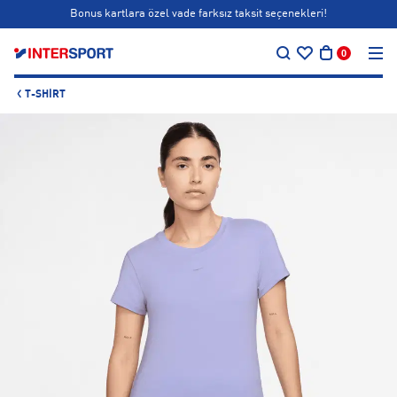
Bonus kartlara özel vade farksız taksit seçenekleri!
…
Siparişin 1-3 iş günü içerisinde kargoya teslim edilecektir.
0
Bonus kartlara özel vade farksız taksit seçenekleri!
T-SHIRT