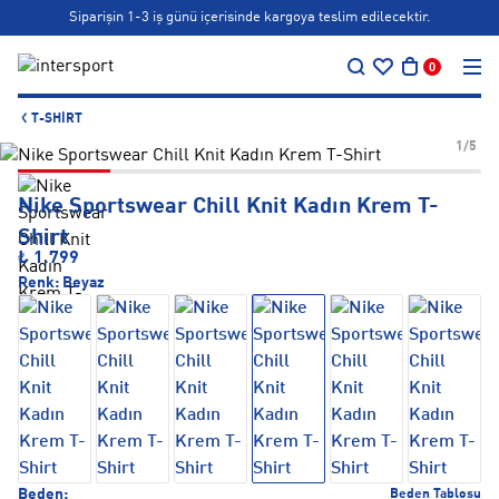
Bonus kartlara özel vade farksız taksit seçenekleri!
…
Siparişin 1-3 iş günü içerisinde kargoya teslim edilecektir.
0
Bonus kartlara özel vade farksız taksit seçenekleri!
T-SHIRT
1/5
Nike Sportswear Chill Knit Kadın Krem T-
Shirt
₺ 1.799
Renk:
Beyaz
Beden:
Beden Tablosu