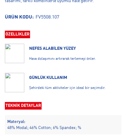
tasarımı, farklı kombinlerle uyumlu hale getirir.
ÜRÜN KODU:
FV5508.107
ÖZELLİKLER
NEFES ALABİLEN YÜZEY
Hava dolaşımını artırarak terlemeyi önler.
GÜNLÜK KULLANIM
Şehirdeki tüm aktiviteler için ideal bir seçimdir.
TEKNİK DETAYLAR
Materyal:
48% Modal; 46% Cotton; 6% Spandex; %