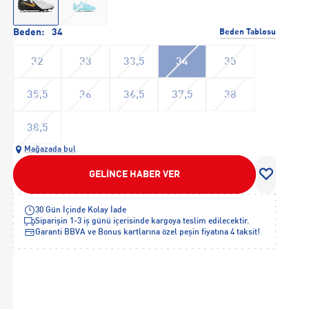
Beden:
34
Beden Tablosu
32
33
33,5
34
35
35,5
36
36,5
37,5
38
38,5
Mağazada bul
GELİNCE HABER VER
30 Gün İçinde Kolay İade
Siparişin 1-3 iş günü içerisinde kargoya teslim edilecektir.
Garanti BBVA ve Bonus kartlarına özel peşin fiyatına 4 taksit!