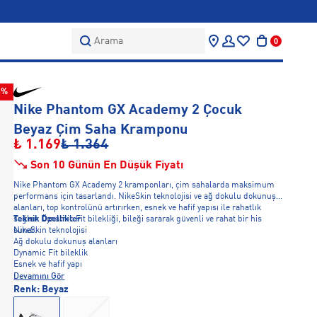
Arama
0
4%
Nike Phantom GX Academy 2 Çocuk
Beyaz Çim Saha Kramponu
₺ 1.169
₺ 1.364
Son 10 Günün En Düşük Fiyatı
Nike Phantom GX Academy 2 kramponları, çim sahalarda maksimum
performans için tasarlandı. NikeSkin teknolojisi ve ağ dokulu dokunuş
alanları, top kontrolünü artırırken, esnek ve hafif yapısı ile rahatlık
sağlar. Dynamic Fit bilekliği, bileği sararak güvenli ve rahat bir his
Teknik Özellikler
sunar.
NikeSkin teknolojisi
Ağ dokulu dokunuş alanları
Dynamic Fit bileklik
Esnek ve hafif yapı
Devamını Gör
Renk:
Beyaz