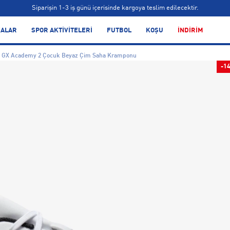
Siparişin 1-3 iş günü içerisinde kargoya teslim edilecektir.
ALAR
SPOR AKTİVİTELERİ
FUTBOL
KOŞU
İNDİRİM
Bonus kartlara özel vade farksız taksit seçenekleri!
Siparişin 1-3 iş günü içerisinde kargoya teslim edilecektir.
 GX Academy 2 Çocuk Beyaz Çim Saha Kramponu
Bonus kartlara özel vade farksız taksit seçenekleri!
-1