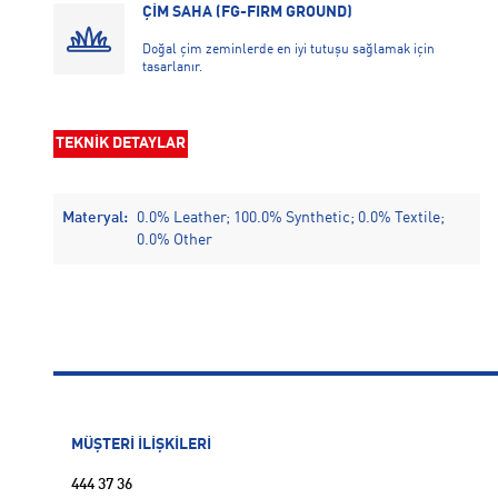
ÇİM SAHA (FG-FIRM GROUND)
Doğal çim zeminlerde en iyi tutuşu sağlamak için
tasarlanır.
TEKNİK DETAYLAR
Materyal:
0.0% Leather; 100.0% Synthetic; 0.0% Textile;
0.0% Other
MÜŞTERİ İLİŞKİLERİ
444 37 36