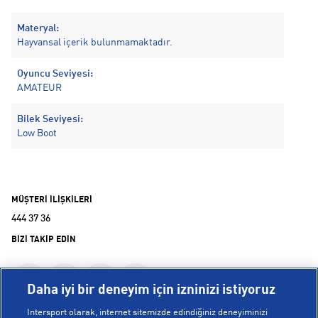
Materyal:
Hayvansal içerik bulunmamaktadır.
Oyuncu Seviyesi:
AMATEUR
Bilek Seviyesi:
Low Boot
MÜŞTERİ İLİŞKİLERİ
444 37 36
BİZİ TAKİP EDİN
Daha iyi bir deneyim için izninizi istiyoruz
Intersport olarak, internet sitemizde edindiğiniz deneyiminizi