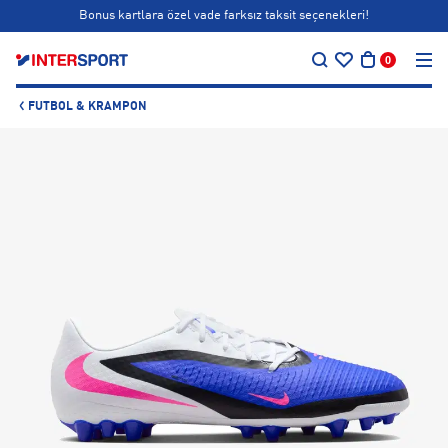
Bonus kartlara özel vade farksız taksit seçenekleri!
…
Siparişin 1-3 iş günü içerisinde kargoya teslim edilecektir.
0
Bonus kartlara özel vade farksız taksit seçenekleri!
FUTBOL & KRAMPON