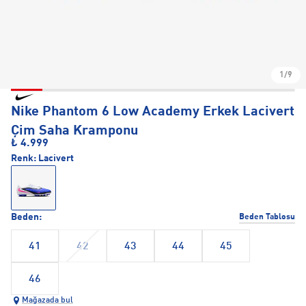
1/9
Nike Phantom 6 Low Academy Erkek Lacivert
Çim Saha Kramponu
₺ 4.999
Renk:
Lacivert
Beden:
Beden Tablosu
41
42
43
44
45
46
Mağazada bul