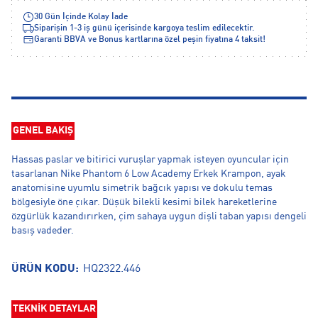
30 Gün İçinde Kolay İade
Siparişin 1-3 iş günü içerisinde kargoya teslim edilecektir.
Garanti BBVA ve Bonus kartlarına özel peşin fiyatına 4 taksit!
GENEL BAKIŞ
Hassas paslar ve bitirici vuruşlar yapmak isteyen oyuncular için
tasarlanan Nike Phantom 6 Low Academy Erkek Krampon, ayak
anatomisine uyumlu simetrik bağcık yapısı ve dokulu temas
bölgesiyle öne çıkar. Düşük bilekli kesimi bilek hareketlerine
özgürlük kazandırırken, çim sahaya uygun dişli taban yapısı dengeli
basış vadeder.
ÜRÜN KODU:
HQ2322.446
TEKNİK DETAYLAR