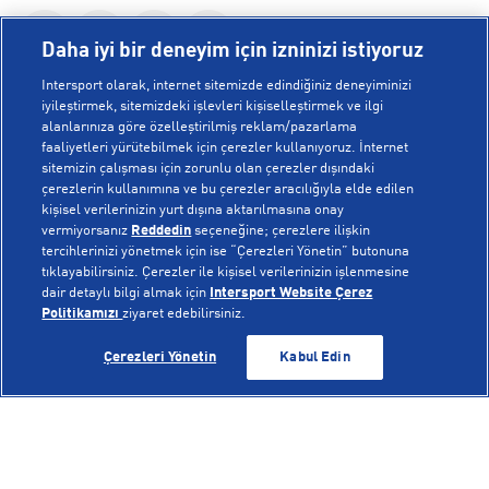
Daha iyi bir deneyim için izninizi istiyoruz
Intersport olarak, internet sitemizde edindiğiniz deneyiminizi
iyileştirmek, sitemizdeki işlevleri kişiselleştirmek ve ilgi
alanlarınıza göre özelleştirilmiş reklam/pazarlama
KURUMSAL
faaliyetleri yürütebilmek için çerezler kullanıyoruz. İnternet
sitemizin çalışması için zorunlu olan çerezler dışındaki
çerezlerin kullanımına ve bu çerezler aracılığıyla elde edilen
Hakkımızda
kişisel verilerinizin yurt dışına aktarılmasına onay
YARDIM
Mağazalarımız
vermiyorsanız
Reddedin
seçeneğine; çerezlere ilişkin
tercihlerinizi yönetmek için ise “Çerezleri Yönetin” butonuna
Bilgi Toplumu Hizmetleri
Sipariş Takibi
tıklayabilirsiniz. Çerezler ile kişisel verilerinizin işlenmesine
dair detaylı bilgi almak için
Intersport Website Çerez
POPÜLER KOLEKSİYONLAR
Gizlilik Politikası
İptal & İade
Politikamızı
ziyaret edebilirsiniz.
İşlem Rehberi
Sıkça Sorulan Sorular
Voleybol Milli Takım Formaları
TÜKENDİ
TÜKENDİ
Çerezleri Yönetin
Kabul Edin
Kampanyalar
Yetkili Servis Listesi
New Balance 408
© Copyright INTERSPORT 2026
Çerez Politikası
Bize Ulaşın
Nike Initiator
Üyelik Sözleşmesi
Gizlilik
Çerezler
Aydınlatma Metni
Hoka