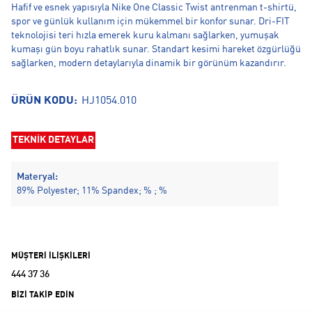
Hafif ve esnek yapısıyla Nike One Classic Twist antrenman t-shirtü,
spor ve günlük kullanım için mükemmel bir konfor sunar. Dri-FIT
teknolojisi teri hızla emerek kuru kalmanı sağlarken, yumuşak
kumaşı gün boyu rahatlık sunar. Standart kesimi hareket özgürlüğü
sağlarken, modern detaylarıyla dinamik bir görünüm kazandırır.
ÜRÜN KODU:
HJ1054.010
TEKNİK DETAYLAR
Materyal:
89% Polyester; 11% Spandex; % ; %
MÜŞTERİ İLİŞKİLERİ
444 37 36
BİZİ TAKİP EDİN