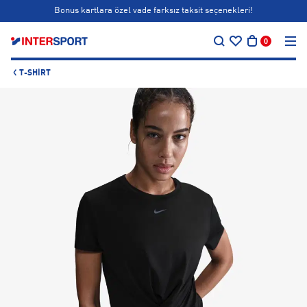
Bonus kartlara özel vade farksız taksit seçenekleri!
…
Siparişin 1-3 iş günü içerisinde kargoya teslim edilecektir.
0
Bonus kartlara özel vade farksız taksit seçenekleri!
T-SHIRT