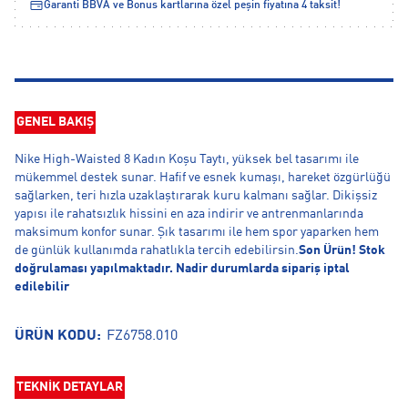
Garanti BBVA ve Bonus kartlarına özel peşin fiyatına 4 taksit!
GENEL BAKIŞ
Nike High-Waisted 8 Kadın Koşu Taytı, yüksek bel tasarımı ile
mükemmel destek sunar. Hafif ve esnek kumaşı, hareket özgürlüğü
sağlarken, teri hızla uzaklaştırarak kuru kalmanı sağlar. Dikişsiz
yapısı ile rahatsızlık hissini en aza indirir ve antrenmanlarında
maksimum konfor sunar. Şık tasarımı ile hem spor yaparken hem
de günlük kullanımda rahatlıkla tercih edebilirsin.
Son Ürün! Stok
doğrulaması yapılmaktadır. Nadir durumlarda sipariş iptal
edilebilir
ÜRÜN KODU:
FZ6758.010
TEKNİK DETAYLAR