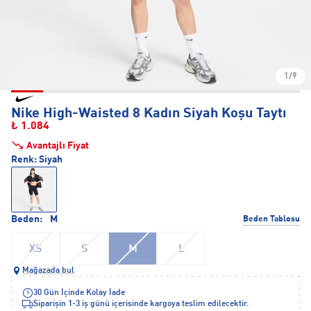
1/9
Nike High-Waisted 8 Kadın Siyah Koşu Taytı
₺ 1.084
Avantajlı Fiyat
Renk:
Siyah
Beden:
M
Beden Tablosu
XS
S
M
L
Mağazada bul
30 Gün İçinde Kolay İade
Siparişin 1-3 iş günü içerisinde kargoya teslim edilecektir.