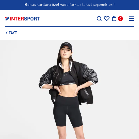
Bonus kartlara özel vade farksız taksit seçenekleri!
…
Siparişin 1-3 iş günü içerisinde kargoya teslim edilecektir.
0
Bonus kartlara özel vade farksız taksit seçenekleri!
TAYT