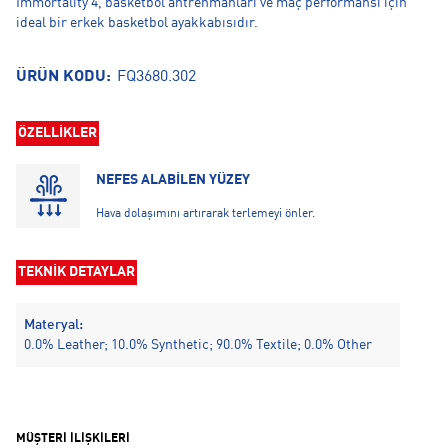
Immortality 4, basketbol antrenmanları ve maç performansı için
ideal bir erkek basketbol ayakkabısıdır.
ÜRÜN KODU:
FQ3680.302
ÖZELLİKLER
NEFES ALABİLEN YÜZEY
Hava dolaşımını artırarak terlemeyi önler.
TEKNİK DETAYLAR
Materyal:
0.0% Leather; 10.0% Synthetic; 90.0% Textile; 0.0% Other
MÜŞTERİ İLİŞKİLERİ