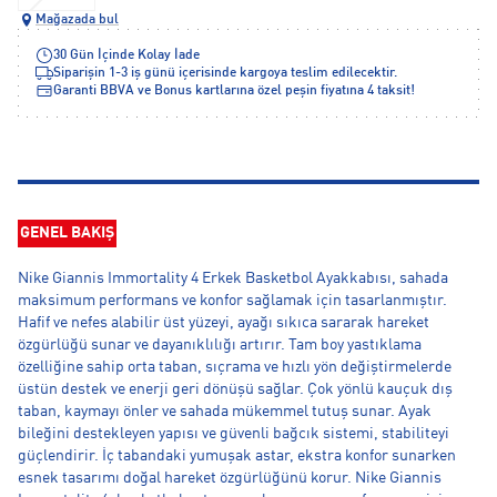
Mağazada bul
30 Gün İçinde Kolay İade
Siparişin 1-3 iş günü içerisinde kargoya teslim edilecektir.
Garanti BBVA ve Bonus kartlarına özel peşin fiyatına 4 taksit!
GENEL BAKIŞ
Nike Giannis Immortality 4 Erkek Basketbol Ayakkabısı, sahada
maksimum performans ve konfor sağlamak için tasarlanmıştır.
Hafif ve nefes alabilir üst yüzeyi, ayağı sıkıca sararak hareket
özgürlüğü sunar ve dayanıklılığı artırır. Tam boy yastıklama
özelliğine sahip orta taban, sıçrama ve hızlı yön değiştirmelerde
üstün destek ve enerji geri dönüşü sağlar. Çok yönlü kauçuk dış
taban, kaymayı önler ve sahada mükemmel tutuş sunar. Ayak
bileğini destekleyen yapısı ve güvenli bağcık sistemi, stabiliteyi
güçlendirir. İç tabandaki yumuşak astar, ekstra konfor sunarken
esnek tasarımı doğal hareket özgürlüğünü korur. Nike Giannis