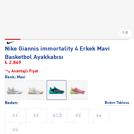
1/8
Nike Giannis immortality 4 Erkek Mavi
Basketbol Ayakkabısı
₺ 2.869
Avantajlı Fiyat
Renk:
Mavi
Beden:
Beden Tablosu
41
42
42,5
43
44
45