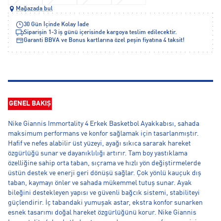
Mağazada bul
30 Gün İçinde Kolay İade
Siparişin 1-3 iş günü içerisinde kargoya teslim edilecektir.
Garanti BBVA ve Bonus kartlarına özel peşin fiyatına 4 taksit!
GENEL BAKIŞ
Nike Giannis Immortality 4 Erkek Basketbol Ayakkabısı, sahada
maksimum performans ve konfor sağlamak için tasarlanmıştır.
Hafif ve nefes alabilir üst yüzeyi, ayağı sıkıca sararak hareket
özgürlüğü sunar ve dayanıklılığı artırır. Tam boy yastıklama
özelliğine sahip orta taban, sıçrama ve hızlı yön değiştirmelerde
üstün destek ve enerji geri dönüşü sağlar. Çok yönlü kauçuk dış
taban, kaymayı önler ve sahada mükemmel tutuş sunar. Ayak
bileğini destekleyen yapısı ve güvenli bağcık sistemi, stabiliteyi
güçlendirir. İç tabandaki yumuşak astar, ekstra konfor sunarken
esnek tasarımı doğal hareket özgürlüğünü korur. Nike Giannis