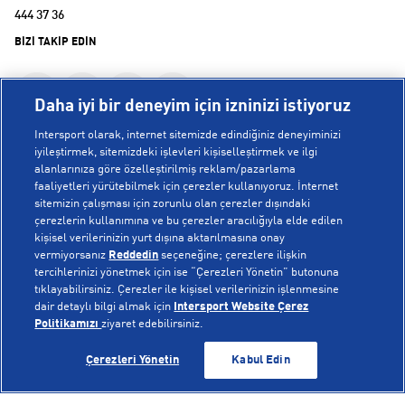
444 37 36
BİZİ TAKİP EDİN
Daha iyi bir deneyim için izninizi istiyoruz
Intersport olarak, internet sitemizde edindiğiniz deneyiminizi
iyileştirmek, sitemizdeki işlevleri kişiselleştirmek ve ilgi
alanlarınıza göre özelleştirilmiş reklam/pazarlama
KURUMSAL
faaliyetleri yürütebilmek için çerezler kullanıyoruz. İnternet
sitemizin çalışması için zorunlu olan çerezler dışındaki
çerezlerin kullanımına ve bu çerezler aracılığıyla elde edilen
Hakkımızda
kişisel verilerinizin yurt dışına aktarılmasına onay
YARDIM
Mağazalarımız
vermiyorsanız
Reddedin
seçeneğine; çerezlere ilişkin
tercihlerinizi yönetmek için ise “Çerezleri Yönetin” butonuna
Bilgi Toplumu Hizmetleri
Sipariş Takibi
tıklayabilirsiniz. Çerezler ile kişisel verilerinizin işlenmesine
dair detaylı bilgi almak için
Intersport Website Çerez
POPÜLER KOLEKSİYONLAR
Gizlilik Politikası
İptal & İade
Politikamızı
ziyaret edebilirsiniz.
İşlem Rehberi
Sıkça Sorulan Sorular
Voleybol Milli Takım Formaları
GELİNCE HABER VER
GELİNCE HABER VER
Çerezleri Yönetin
Kabul Edin
Kampanyalar
Yetkili Servis Listesi
New Balance 408