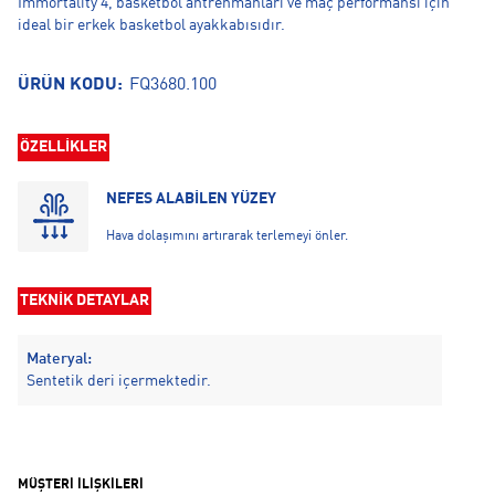
Immortality 4, basketbol antrenmanları ve maç performansı için
ideal bir erkek basketbol ayakkabısıdır.
ÜRÜN KODU:
FQ3680.100
ÖZELLİKLER
NEFES ALABİLEN YÜZEY
Hava dolaşımını artırarak terlemeyi önler.
TEKNİK DETAYLAR
Materyal:
Sentetik deri içermektedir.
MÜŞTERİ İLİŞKİLERİ