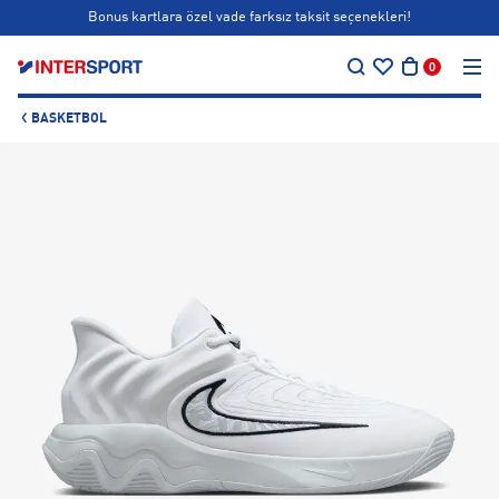
Bonus kartlara özel vade farksız taksit seçenekleri!
…
Siparişin 1-3 iş günü içerisinde kargoya teslim edilecektir.
0
Bonus kartlara özel vade farksız taksit seçenekleri!
BASKETBOL