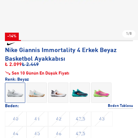
1/8
-14%
Nike Giannis Immortality 4 Erkek Beyaz
Basketbol Ayakkabısı
₺ 2.099
₺ 2.449
Son 10 Günün En Düşük Fiyatı
Renk:
Beyaz
Beden:
Beden Tablosu
40
41
42
42,5
43
44
45
46
47,5