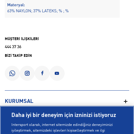
Materyal:
63% NAYLON; 37% LATEKS; % ; %
MÜŞTERİ İLİŞKİLERİ
444 37 36
BİZİ TAKİP EDİN
KURUMSAL
Daha iyi bir deneyim için izninizi istiyoruz
Hakkımızda
YARDIM
Intersport olarak, internet sitemizde edindiğiniz deneyiminizi
Mağazalarımız
iyileştirmek, sitemizdeki işlevleri kişiselleştirmek ve ilgi