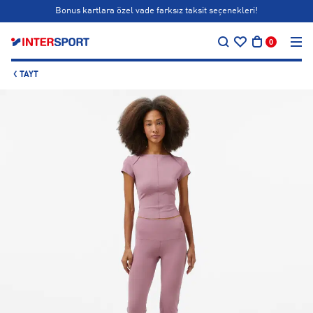
Bonus kartlara özel vade farksız taksit seçenekleri!
…
Siparişin 1-3 iş günü içerisinde kargoya teslim edilecektir.
0
Bonus kartlara özel vade farksız taksit seçenekleri!
TAYT