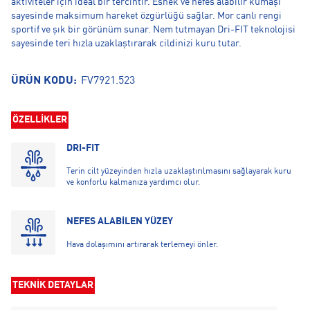
aktiviteler için ideal bir tercihtir. Esnek ve nefes alabilir kumaşı
sayesinde maksimum hareket özgürlüğü sağlar. Mor canlı rengi
sportif ve şık bir görünüm sunar. Nem tutmayan Dri-FIT teknolojisi
sayesinde teri hızla uzaklaştırarak cildinizi kuru tutar.
ÜRÜN KODU:
FV7921.523
ÖZELLİKLER
DRI-FIT
Terin cilt yüzeyinden hızla uzaklaştırılmasını sağlayarak kuru
ve konforlu kalmanıza yardımcı olur.
NEFES ALABİLEN YÜZEY
Hava dolaşımını artırarak terlemeyi önler.
TEKNİK DETAYLAR