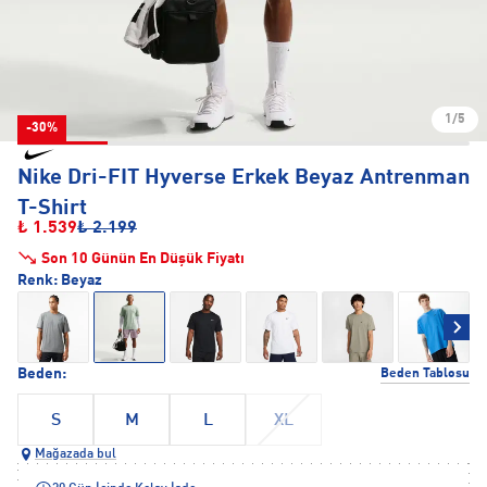
1/5
-30%
Nike Dri-FIT Hyverse Erkek Beyaz Antrenman
T-Shirt
₺ 1.539
₺ 2.199
Son 10 Günün En Düşük Fiyatı
Renk:
Beyaz
Beden:
Beden Tablosu
S
M
L
XL
Mağazada bul