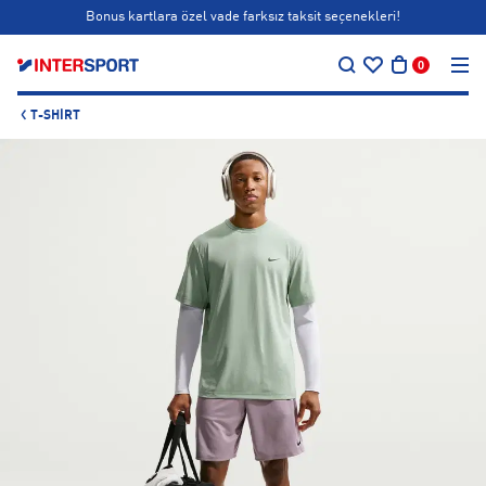
Bonus kartlara özel vade farksız taksit seçenekleri!
…
Siparişin 1-3 iş günü içerisinde kargoya teslim edilecektir.
0
Bonus kartlara özel vade farksız taksit seçenekleri!
T-SHIRT