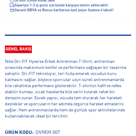
30 Gün İçinde Kolay İade
Siparişin 1-3 iş günü içerisinde kargoya teslim edilecektir.
Garanti BBVA ve Bonus kartlarına özel peşin fiyatına 4 taksit!
GENEL BAKIŞ
Nike Dri-FIT Hyverse Erkek Antrenman T-Shirt, antrenman
sırasında maksimum konfor ve performans sağlayan bir tasarıma
sahiptir. Dri-FIT teknolojisi, teri hızla emerek vücudun kuru
kalmasını sağlar, böylece sporcular uzun süreli antrenmanlarda
bile rahatlıkla performans gösterebilir. T-shirtün hafif ve nefes
alabilir kumaşı, sıcak havalarda bile serin tutarak rahat bir
deneyim sunar. Esnek yapısı, vücuda tam oturarak her hareketi
destekler ve sporcuların her adımda özgürce hareket etmelerini
sağlar. Hem antrenmanlarda hem de günlük spor aktivitelerinde
kullanılabilecek ideal bir tercihtir.
ÜRÜN KODU:
DV9839.007