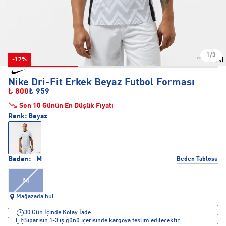
1/3
-17%
Nike Dri-Fit Erkek Beyaz Futbol Forması
₺ 800
₺ 959
Son 10 Günün En Düşük Fiyatı
Renk:
Beyaz
Beden:
M
Beden Tablosu
M
Mağazada bul
30 Gün İçinde Kolay İade
Siparişin 1-3 iş günü içerisinde kargoya teslim edilecektir.