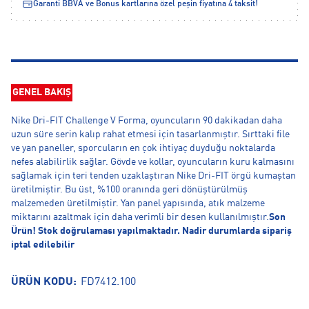
Garanti BBVA ve Bonus kartlarına özel peşin fiyatına 4 taksit!
GENEL BAKIŞ
Nike Dri-FIT Challenge V Forma, oyuncuların 90 dakikadan daha
uzun süre serin kalıp rahat etmesi için tasarlanmıştır. Sırttaki file
ve yan paneller, sporcuların en çok ihtiyaç duyduğu noktalarda
nefes alabilirlik sağlar. Gövde ve kollar, oyuncuların kuru kalmasını
sağlamak için teri tenden uzaklaştıran Nike Dri-FIT örgü kumaştan
üretilmiştir. Bu üst, %100 oranında geri dönüştürülmüş
malzemeden üretilmiştir. Yan panel yapısında, atık malzeme
miktarını azaltmak için daha verimli bir desen kullanılmıştır.
Son
Ürün! Stok doğrulaması yapılmaktadır. Nadir durumlarda sipariş
iptal edilebilir
ÜRÜN KODU:
FD7412.100