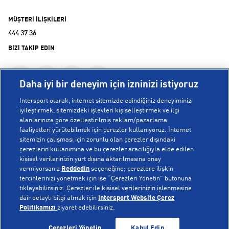
MÜŞTERİ İLİŞKİLERİ
444 37 36
BİZİ TAKİP EDİN
Daha iyi bir deneyim için izninizi istiyoruz
Intersport olarak, internet sitemizde edindiğiniz deneyiminizi
iyileştirmek, sitemizdeki işlevleri kişiselleştirmek ve ilgi
alanlarınıza göre özelleştirilmiş reklam/pazarlama
KURUMSAL
faaliyetleri yürütebilmek için çerezler kullanıyoruz. İnternet
sitemizin çalışması için zorunlu olan çerezler dışındaki
çerezlerin kullanımına ve bu çerezler aracılığıyla elde edilen
Hakkımızda
kişisel verilerinizin yurt dışına aktarılmasına onay
YARDIM
Mağazalarımız
vermiyorsanız
Reddedin
seçeneğine; çerezlere ilişkin
tercihlerinizi yönetmek için ise “Çerezleri Yönetin” butonuna
Bilgi Toplumu Hizmetleri
Sipariş Takibi
tıklayabilirsiniz. Çerezler ile kişisel verilerinizin işlenmesine
dair detaylı bilgi almak için
Intersport Website Çerez
POPÜLER KOLEKSİYONLAR
Gizlilik Politikası
İptal & İade
Politikamızı
ziyaret edebilirsiniz.
İşlem Rehberi
Sıkça Sorulan Sorular
Voleybol Milli Takım Formaları
GELİNCE HABER VER
GELİNCE HABER VER
Çerezleri Yönetin
Kabul Edin