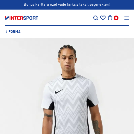
Bonus kartlara özel vade farksız taksit seçenekleri!
…
Siparişin 1-3 iş günü içerisinde kargoya teslim edilecektir.
0
Bonus kartlara özel vade farksız taksit seçenekleri!
FORMA