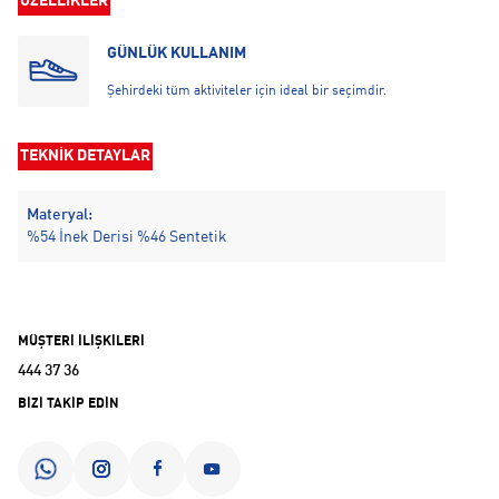
ÖZELLİKLER
GÜNLÜK KULLANIM
Şehirdeki tüm aktiviteler için ideal bir seçimdir.
TEKNİK DETAYLAR
Materyal:
%54 İnek Derisi %46 Sentetik
MÜŞTERİ İLİŞKİLERİ
444 37 36
BİZİ TAKİP EDİN