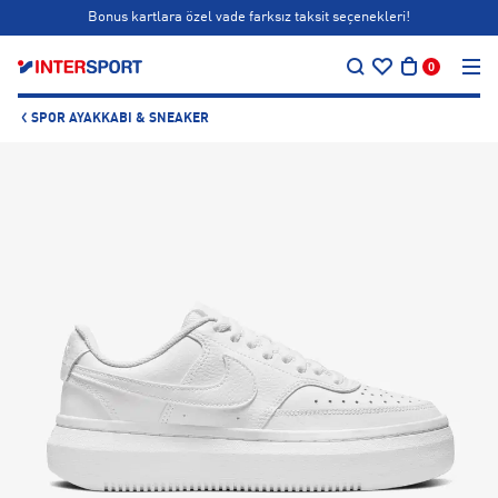
Bonus kartlara özel vade farksız taksit seçenekleri!
…
Siparişin 1-3 iş günü içerisinde kargoya teslim edilecektir.
0
Bonus kartlara özel vade farksız taksit seçenekleri!
SPOR AYAKKABI & SNEAKER