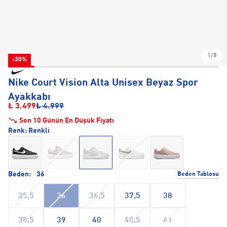
1/8
-30%
Nike Court Vision Alta Unisex Beyaz Spor
Ayakkabı
₺ 3.499
₺ 4.999
Son 10 Günün En Düşük Fiyatı
Renk:
Renkli
Beden:
36
Beden Tablosu
35,5
36
36,5
37,5
38
38,5
39
40
40,5
41