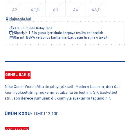
42
42,5
43
44
44,5
Mağazada bul
30 Gün İçinde Kolay İade
Siparişin 1-3 iş günü içerisinde kargoya teslim edilecektir.
Garanti BBVA ve Bonus kartlarına özel peşin fiyatına 4 taksit!
GENEL BAKIŞ
Nike Court Vision Alta ile çıtayı yükselt. Modern tasarım, deri üst
kısmı yükseltilmiş mükemmel tabanla birleştirir. Şık basketbol
stili, son derece yumuşak dil kısmıyla ayaklarını taçlandırır.
ÜRÜN KODU:
DM0113.100