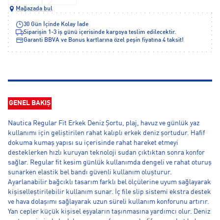
Mağazada bul
30 Gün İçinde Kolay İade
Siparişin 1-3 iş günü içerisinde kargoya teslim edilecektir.
Garanti BBVA ve Bonus kartlarına özel peşin fiyatına 4 taksit!
GENEL BAKIŞ
Nautica Regular Fit Erkek Deniz Şortu, plaj, havuz ve günlük yaz
kullanımı için geliştirilen rahat kalıplı erkek deniz şortudur. Hafif
dokuma kumaş yapısı su içerisinde rahat hareket etmeyi
desteklerken hızlı kuruyan teknoloji sudan çıktıktan sonra konfor
sağlar. Regular fit kesim günlük kullanımda dengeli ve rahat oturuş
sunarken elastik bel bandı güvenli kullanım oluşturur.
Ayarlanabilir bağcıklı tasarım farklı bel ölçülerine uyum sağlayarak
kişiselleştirilebilir kullanım sunar. İç file slip sistemi ekstra destek
ve hava dolaşımı sağlayarak uzun süreli kullanım konforunu artırır.
Yan cepler küçük kişisel eşyaların taşınmasına yardımcı olur. Deniz