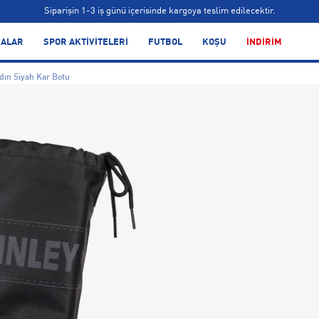
Siparişin 1-3 iş günü içerisinde kargoya teslim edilecektir.
Bonus kartlara özel vade farksız taksit seçenekleri!
ALAR
SPOR AKTİVİTELERİ
FUTBOL
KOŞU
İNDİRİM
Siparişin 1-3 iş günü içerisinde kargoya teslim edilecektir.
dın Siyah Kar Botu
Bonus kartlara özel vade farksız taksit seçenekleri!
Siparişin 1-3 iş günü içerisinde kargoya teslim edilecektir.
Bonus kartlara özel vade farksız taksit seçenekleri!