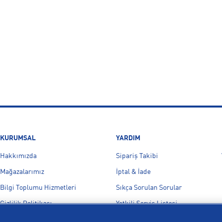
KURUMSAL
YARDIM
Hakkımızda
Sipariş Takibi
Mağazalarımız
İptal & İade
Bilgi Toplumu Hizmetleri
Sıkça Sorulan Sorular
Gizlilik Politikası
Yetkili Servis Listesi
İşlem Rehberi
Bize Ulaşın