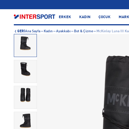
…
ERKEK
KADIN
ÇOCUK
MARK
GERİ
Ana Sayfa
Kadın
Ayakkabı
Bot & Çizme
McKinley Luna III Ka