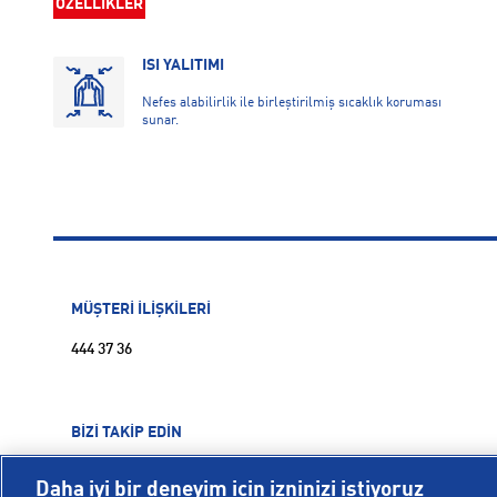
ÖZELLİKLER
ISI YALITIMI
Nefes alabilirlik ile birleştirilmiş sıcaklık koruması
sunar.
MÜŞTERİ İLİŞKİLERİ
444 37 36
BİZİ TAKİP EDİN
Daha iyi bir deneyim için izninizi istiyoruz