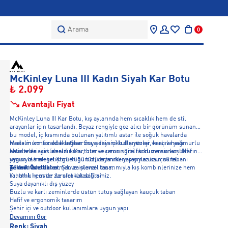
Arama
0
McKinley Luna III Kadın Siyah Kar Botu
₺ 2.099
Avantajlı Fiyat
McKinley Luna III Kar Botu, kış aylarında hem sıcaklık hem de stil
arayanlar için tasarlandı. Beyaz rengiyle göz alıcı bir görünüm sunan
bu model, iç kısmında bulunan yalıtımlı astar ile soğuk havalarda
maksimum sıcaklık sağlar. Suya dayanıklı dış yüzeyi, karlı ve yağmurlu
Modelin konfor odaklı tasarımı, şehir içi kullanımlar ve açık hava
havalarda ayaklarınızı kuru tutar ve uzun süreli koruma sunar. Hafif
aktiviteleri için idealdir. Kar, buz ve çamur gibi farklı zemin koşullarına
yapısıyla hareket özgürlüğünüzü artırırken, kaymaz kauçuk tabanı
uygun olarak geliştirilen bu bot, dayanıklı yapısıyla uzun süreli
güvenli adımlar atmanıza olanak tanır.
performans sunar. Şık ve işlevsel tasarımıyla kış kombinlerinize hem
Teknik Özellikler
rahatlık hem de zarafet katabilirsiniz.
Yalıtımlı iç astar ile sıcaklık sağlar
Suya dayanıklı dış yüzey
Buzlu ve karlı zeminlerde üstün tutuş sağlayan kauçuk taban
Hafif ve ergonomik tasarım
Şehir içi ve outdoor kullanımlara uygun yapı
Devamını Gör
Renk:
Siyah