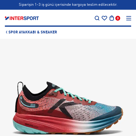
Bonus kartlara özel vade farksız taksit seçenekleri!
…
Siparişin 1-3 iş günü içerisinde kargoya teslim edilecektir.
0
Bonus kartlara özel vade farksız taksit seçenekleri!
SPOR AYAKKABI & SNEAKER