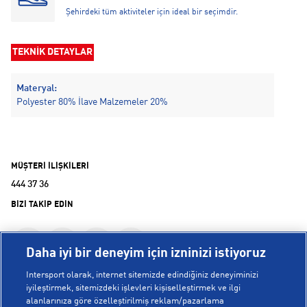
Şehirdeki tüm aktiviteler için ideal bir seçimdir.
TEKNİK DETAYLAR
Materyal:
Polyester 80% İlave Malzemeler 20%
MÜŞTERİ İLİŞKİLERİ
444 37 36
BİZİ TAKİP EDİN
Daha iyi bir deneyim için izninizi istiyoruz
Intersport olarak, internet sitemizde edindiğiniz deneyiminizi
iyileştirmek, sitemizdeki işlevleri kişiselleştirmek ve ilgi
alanlarınıza göre özelleştirilmiş reklam/pazarlama