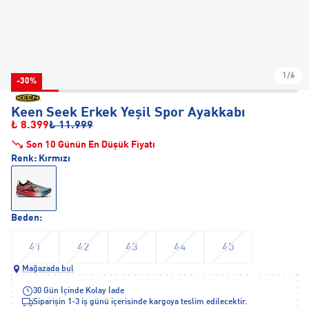
1/6
-30%
Keen Seek Erkek Yeşil Spor Ayakkabı
₺ 8.399
₺ 11.999
Son 10 Günün En Düşük Fiyatı
Renk:
Kırmızı
Beden:
41
42
43
44
45
Mağazada bul
30 Gün İçinde Kolay İade
Siparişin 1-3 iş günü içerisinde kargoya teslim edilecektir.