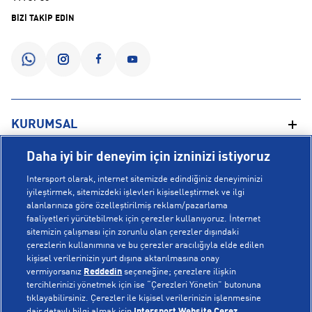
BİZİ TAKİP EDİN
KURUMSAL
Daha iyi bir deneyim için izninizi istiyoruz
Hakkımızda
YARDIM
Intersport olarak, internet sitemizde edindiğiniz deneyiminizi
Mağazalarımız
iyileştirmek, sitemizdeki işlevleri kişiselleştirmek ve ilgi
alanlarınıza göre özelleştirilmiş reklam/pazarlama
Bilgi Toplumu Hizmetleri
Sipariş Takibi
faaliyetleri yürütebilmek için çerezler kullanıyoruz. İnternet
POPÜLER KOLEKSİYONLAR
sitemizin çalışması için zorunlu olan çerezler dışındaki
Gizlilik Politikası
İptal & İade
çerezlerin kullanımına ve bu çerezler aracılığıyla elde edilen
İşlem Rehberi
Sıkça Sorulan Sorular
kişisel verilerinizin yurt dışına aktarılmasına onay
Voleybol Milli Takım Formaları
vermiyorsanız
Reddedin
seçeneğine; çerezlere ilişkin
Kampanyalar
Yetkili Servis Listesi
New Balance 408
tercihlerinizi yönetmek için ise “Çerezleri Yönetin” butonuna
tıklayabilirsiniz. Çerezler ile kişisel verilerinizin işlenmesine
© Copyright INTERSPORT 2026
Çerez Politikası
Bize Ulaşın
Nike Initiator
dair detaylı bilgi almak için
Intersport Website Çerez