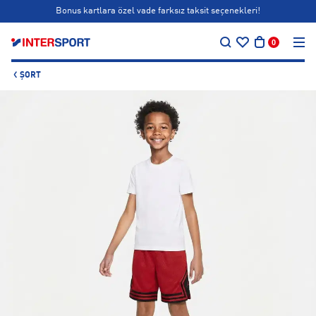
Bonus kartlara özel vade farksız taksit seçenekleri!
…
Siparişin 1-3 iş günü içerisinde kargoya teslim edilecektir.
0
Bonus kartlara özel vade farksız taksit seçenekleri!
ŞORT