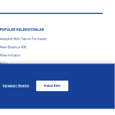
POPÜLER KOLEKSİYONLAR
Voleybol Milli Takım Formaları
New Balance 408
Nike Initiator
Hoka
On Cloudmonster
adidas F50
Çerezleri Yönetin
Kabul Edin