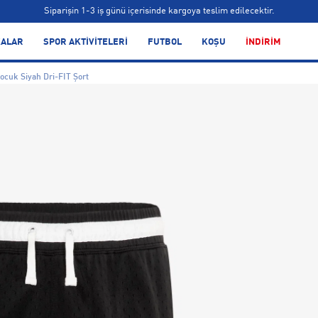
Siparişin 1-3 iş günü içerisinde kargoya teslim edilecektir.
Bonus kartlara özel vade farksız taksit seçenekleri!
ALAR
SPOR AKTİVİTELERİ
FUTBOL
KOŞU
İNDİRİM
Siparişin 1-3 iş günü içerisinde kargoya teslim edilecektir.
cuk Siyah Dri-FIT Şort
Bonus kartlara özel vade farksız taksit seçenekleri!
Siparişin 1-3 iş günü içerisinde kargoya teslim edilecektir.
Bonus kartlara özel vade farksız taksit seçenekleri!