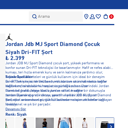
Arama
0
Jordan Jdb MJ Sport Diamond Çocuk
Siyah Dri-FIT Şort
₺ 2.399
Jordan JDB MJ Sport Diamond çocuk şort, yüksek performans ve
konfor sunan Dri-FIT teknolojisi ile tasarlanmıştır. Hafif ve nefes alabilir
kumaşı, teri hızla emerek kuru ve serin kalmanıza yardımcı olur,
böylece spor aktiviteleri ve günlük kullanım için ideal bir deneyim
Teknik Özellikler
sunar. Geniş ve esnek bel bandı, vücuda tam oturarak ekstra konfor
Dri-FIT teknolojisi, teri hızla emerek kuru ve serin kalmanızı sağlar
sağlarken, rahat kesimi hareket özgürlüğü sunar. Üzerindeki Jordan
Hafif ve nefes alabilir kumaş, uzun süreli konfor sunar
Diamond grafik detayı, klasik Jordan stilini modern bir dokunuşla
Esnek bel bandı, kişiye özel uyum ve rahatlık sağlar
tamamlayarak sporcu ruhunu yansıtır. Jordan JDB MJ Sport Diamond
Jordan Diamond grafik detayı, sportif ve şık bir stil oluşturur
şort, spor sırasında ve günlük kullanımda maksimum konfor sağlayan
Basketbol antrenmanları, günlük kullanım ve spor aktiviteleri için
fonksiyonel ve şık bir parçadır.
idealdir
Devamını Gör
Renk:
Siyah