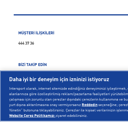
MÜŞTERİ İLİŞKİLERİ
444 37 36
BİZİ TAKİP EDİN
Daha iyi bir deneyim için izninizi istiyoruz
Intersport olarak, internet sitemizde edindiğiniz deneyiminizi iyileştirmek, s
alanlarınıza göre özelleştirilmiş reklam/pazarlama faaliyetleri yürütebilme
çalışması için zorunlu olan çerezler dışındaki çerezlerin kullanımına ve bu ç
yurt dışına aktarılmasına onay vermiyorsanız
Reddedin
seçeneğine; çerezle
Yönetin” butonuna tıklayabilirsiniz. Çerezler ile kişisel verilerinizin işlenm
Website Çerez Politikamızı
ziyaret edebilirsiniz.