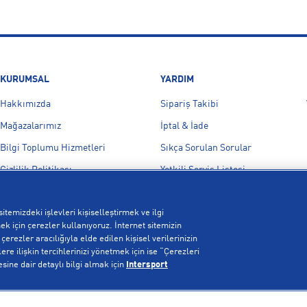
KURUMSAL
YARDIM
Hakkımızda
Sipariş Takibi
Mağazalarımız
İptal & İade
Bilgi Toplumu Hizmetleri
Sıkça Sorulan Sorular
Gizlilik Politikası
Yetkili Servis Listesi
İşlem Rehberi
Bize Ulaşın
itemizdeki işlevleri kişiselleştirmek ve ilgi
Kampanyalar
k için çerezler kullanıyoruz. İnternet sitemizin
Çerez Politikası
erezler aracılığıyla elde edilen kişisel verilerinizin
re ilişkin tercihlerinizi yönetmek için ise “Çerezleri
Aydınlatma Metni
esine dair detaylı bilgi almak için
Intersport
Çerez Ayarları