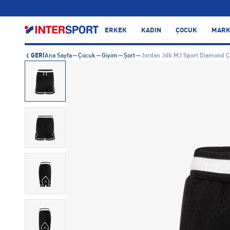
…
ERKEK
KADIN
ÇOCUK
MARK
GERİ
Ana Sayfa
Çocuk
Giyim
Şort
Jordan Jdb MJ Sport Diamond Ço