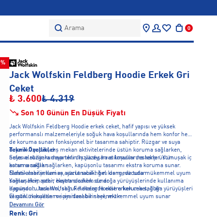
Arama
0
7%
Jack Wolfskin Feldberg Hoodie Erkek Gri
Ceket
₺ 3.600
₺ 4.319
Son 10 Günün En Düşük Fiyatı
Jack Wolfskin Feldberg Hoodie erkek ceket, hafif yapısı ve yüksek
performanslı malzemeleriyle soğuk hava koşullarında hem konfor hem
de koruma sunan fonksiyonel bir tasarıma sahiptir. Rüzgar ve suya
dayanıklı yapısı, dış mekan aktivitelerinde üstün koruma sağlarken,
Teknik Özellikler
nefes alabilir kumaşı terin hızla dışarı atılmasını destekler. Yumuşak iç
Suya ve rüzgara dayanıklı dış yüzey, hava koşullarına karşı üstün
astarı sıcaklık sağlarken, kapüşonlu tasarımı ekstra koruma sunar.
koruma sağlar
Elastik manşetleri ve ayarlanabilir bel kısmı, vücuda mükemmel uyum
Nefes alabilir kumaş, vücut sıcaklığını dengede tutar
sağlar. Hem şehir hayatında hem de doğa yürüyüşlerinde kullanıma
Yumuşak iç astar, ekstra sıcaklık sunar
uygundur. Jack Wolfskin Feldberg Hoodie erkek ceket, doğa yürüyüşleri
Kapüşonlu tasarım, soğuk havalarda ekstra koruma sağlar
ve günlük kullanım için ideal bir seçenektir.
Elastik manşetler ve ayarlanabilir bel, mükemmel uyum sunar
Devamını Gör
Renk:
Gri