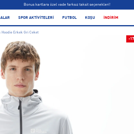
Bonus kartlara özel vade farksız taksit seçenekleri!
Siparişin 1-3 iş günü içerisinde kargoya teslim edilecektir.
ALAR
SPOR AKTİVİTELERİ
FUTBOL
KOŞU
İNDİRİM
Bonus kartlara özel vade farksız taksit seçenekleri!
 Hoodie Erkek Gri Ceket
-1