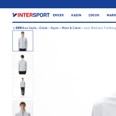
…
ERKEK
KADIN
ÇOCUK
MARK
GERİ
Ana Sayfa
Erkek
Giyim
Mont & Ceket
Jack Wolfskin Feldberg