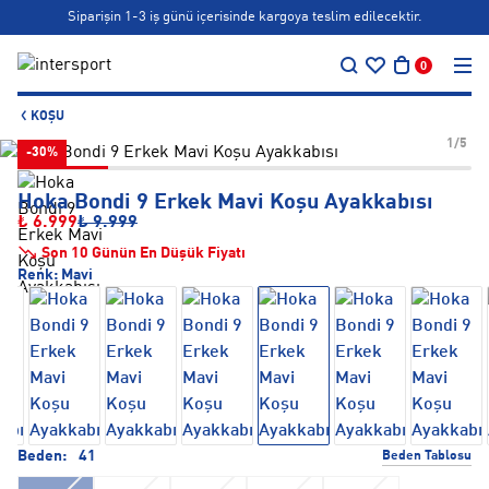
Siparişin 1-3 iş günü içerisinde kargoya teslim edilecektir.
…
Bonus kartlara özel vade farksız taksit seçenekleri!
0
Siparişin 1-3 iş günü içerisinde kargoya teslim edilecektir.
KOŞU
Bonus kartlara özel vade farksız taksit seçenekleri!
1/5
-30%
Hoka Bondi 9 Erkek Mavi Koşu Ayakkabısı
₺ 6.999
₺ 9.999
Son 10 Günün En Düşük Fiyatı
Renk:
Mavi
Beden:
41
Beden Tablosu