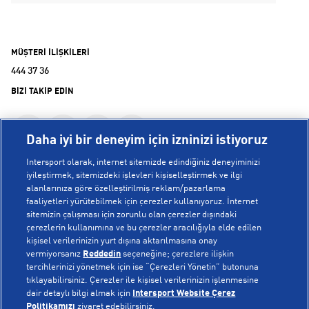
MÜŞTERİ İLİŞKİLERİ
444 37 36
BİZİ TAKİP EDİN
Daha iyi bir deneyim için izninizi istiyoruz
Intersport olarak, internet sitemizde edindiğiniz deneyiminizi
iyileştirmek, sitemizdeki işlevleri kişiselleştirmek ve ilgi
alanlarınıza göre özelleştirilmiş reklam/pazarlama
KURUMSAL
faaliyetleri yürütebilmek için çerezler kullanıyoruz. İnternet
sitemizin çalışması için zorunlu olan çerezler dışındaki
çerezlerin kullanımına ve bu çerezler aracılığıyla elde edilen
Hakkımızda
kişisel verilerinizin yurt dışına aktarılmasına onay
YARDIM
Mağazalarımız
vermiyorsanız
Reddedin
seçeneğine; çerezlere ilişkin
tercihlerinizi yönetmek için ise “Çerezleri Yönetin” butonuna
Bilgi Toplumu Hizmetleri
Sipariş Takibi
tıklayabilirsiniz. Çerezler ile kişisel verilerinizin işlenmesine
dair detaylı bilgi almak için
Intersport Website Çerez
POPÜLER KOLEKSİYONLAR
Gizlilik Politikası
İptal & İade
Politikamızı
ziyaret edebilirsiniz.