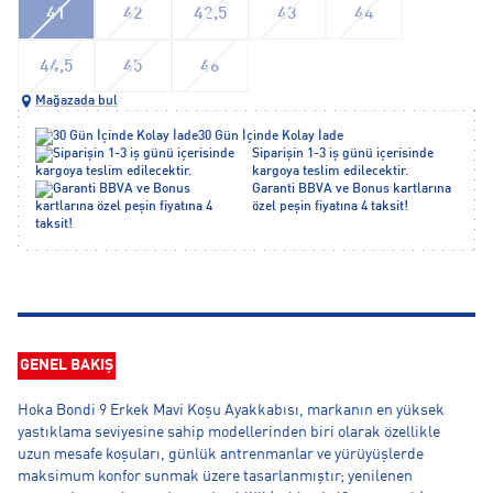
41
42
42,5
43
44
44,5
45
46
Mağazada bul
30 Gün İçinde Kolay İade
Siparişin 1-3 iş günü içerisinde
kargoya teslim edilecektir.
Garanti BBVA ve Bonus kartlarına
özel peşin fiyatına 4 taksit!
GENEL BAKIŞ
Hoka Bondi 9 Erkek Mavi Koşu Ayakkabısı, markanın en yüksek
yastıklama seviyesine sahip modellerinden biri olarak özellikle
uzun mesafe koşuları, günlük antrenmanlar ve yürüyüşlerde
maksimum konfor sunmak üzere tasarlanmıştır; yenilenen