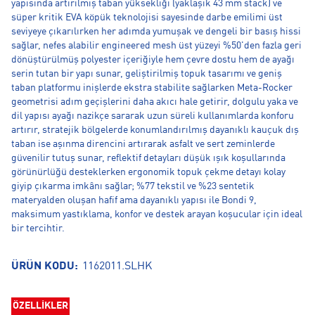
yapısında artırılmış taban yüksekliği (yaklaşık 43 mm stack) ve
süper kritik EVA köpük teknolojisi sayesinde darbe emilimi üst
seviyeye çıkarılırken her adımda yumuşak ve dengeli bir basış hissi
sağlar, nefes alabilir engineered mesh üst yüzeyi %50'den fazla geri
dönüştürülmüş polyester içeriğiyle hem çevre dostu hem de ayağı
serin tutan bir yapı sunar, geliştirilmiş topuk tasarımı ve geniş
taban platformu inişlerde ekstra stabilite sağlarken Meta-Rocker
geometrisi adım geçişlerini daha akıcı hale getirir, dolgulu yaka ve
dil yapısı ayağı nazikçe sararak uzun süreli kullanımlarda konforu
artırır, stratejik bölgelerde konumlandırılmış dayanıklı kauçuk dış
taban ise aşınma direncini artırarak asfalt ve sert zeminlerde
güvenilir tutuş sunar, reflektif detayları düşük ışık koşullarında
görünürlüğü desteklerken ergonomik topuk çekme detayı kolay
giyip çıkarma imkânı sağlar; %77 tekstil ve %23 sentetik
materyalden oluşan hafif ama dayanıklı yapısı ile Bondi 9,
maksimum yastıklama, konfor ve destek arayan koşucular için ideal
bir tercihtir.
ÜRÜN KODU:
1162011.SLHK
ÖZELLİKLER