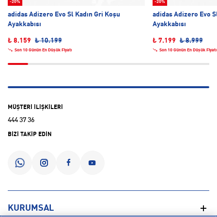
-20%
-20%
adidas Adizero Evo Sl Kadın Gri Koşu
adidas Adizero Evo S
Ayakkabısı
Ayakkabısı
₺ 8.159
₺ 10.199
₺ 7.199
₺ 8.999
Son 10 Günün En Düşük Fiyatı
Son 10 Günün En Düşük Fiyatı
MÜŞTERİ İLİŞKİLERİ
444 37 36
BİZİ TAKİP EDİN
KURUMSAL