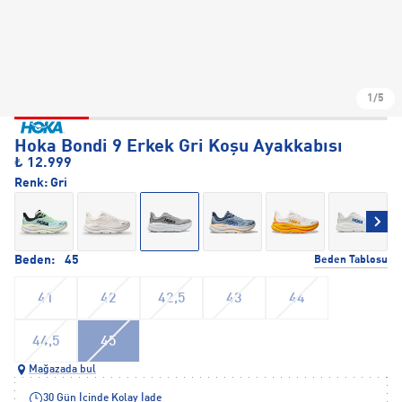
1/5
Hoka Bondi 9 Erkek Gri Koşu Ayakkabısı
₺ 12.999
Renk:
Gri
Beden:
45
Beden Tablosu
41
42
42,5
43
44
44,5
45
Mağazada bul
30 Gün İçinde Kolay İade