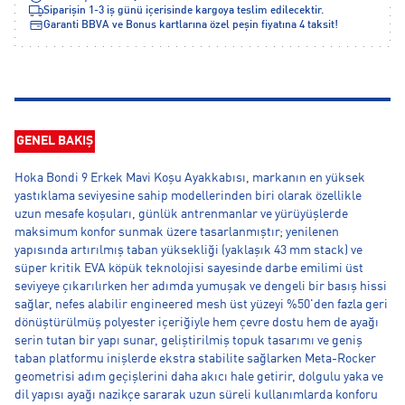
Siparişin 1-3 iş günü içerisinde kargoya teslim edilecektir.
Garanti BBVA ve Bonus kartlarına özel peşin fiyatına 4 taksit!
GENEL BAKIŞ
Hoka Bondi 9 Erkek Mavi Koşu Ayakkabısı, markanın en yüksek
yastıklama seviyesine sahip modellerinden biri olarak özellikle
uzun mesafe koşuları, günlük antrenmanlar ve yürüyüşlerde
maksimum konfor sunmak üzere tasarlanmıştır; yenilenen
yapısında artırılmış taban yüksekliği (yaklaşık 43 mm stack) ve
süper kritik EVA köpük teknolojisi sayesinde darbe emilimi üst
seviyeye çıkarılırken her adımda yumuşak ve dengeli bir basış hissi
sağlar, nefes alabilir engineered mesh üst yüzeyi %50'den fazla geri
dönüştürülmüş polyester içeriğiyle hem çevre dostu hem de ayağı
serin tutan bir yapı sunar, geliştirilmiş topuk tasarımı ve geniş
taban platformu inişlerde ekstra stabilite sağlarken Meta-Rocker
geometrisi adım geçişlerini daha akıcı hale getirir, dolgulu yaka ve
dil yapısı ayağı nazikçe sararak uzun süreli kullanımlarda konforu