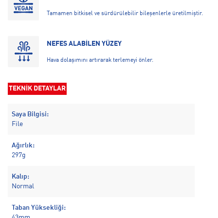
Tamamen bitkisel ve sürdürülebilir bileşenlerle üretilmiştir.
NEFES ALABİLEN YÜZEY
Hava dolaşımını artırarak terlemeyi önler.
TEKNİK DETAYLAR
Saya Bilgisi:
File
Ağırlık:
297g
Kalıp:
Normal
Taban Yüksekliği:
43mm