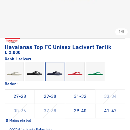
1/8
Havaianas Top FC Unisex Lacivert Terlik
₺ 2.000
Renk:
Lacivert
Beden:
27-28
29-30
31-32
33-34
35-36
37-38
39-40
41-42
Mağazada bul