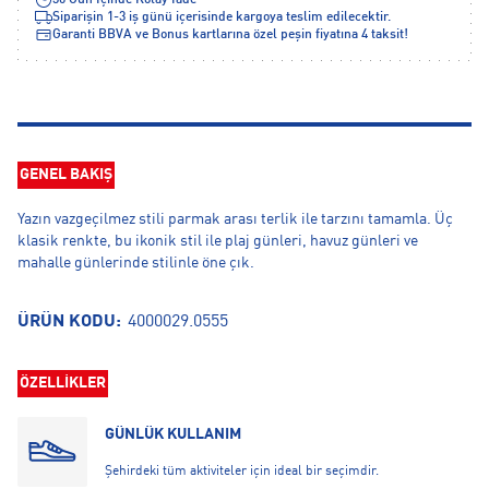
30 Gün İçinde Kolay İade
Siparişin 1-3 iş günü içerisinde kargoya teslim edilecektir.
Garanti BBVA ve Bonus kartlarına özel peşin fiyatına 4 taksit!
GENEL BAKIŞ
Yazın vazgeçilmez stili parmak arası terlik ile tarzını tamamla. Üç
klasik renkte, bu ikonik stil ile plaj günleri, havuz günleri ve
mahalle günlerinde stilinle öne çık.
ÜRÜN KODU:
4000029.0555
ÖZELLİKLER
GÜNLÜK KULLANIM
Şehirdeki tüm aktiviteler için ideal bir seçimdir.