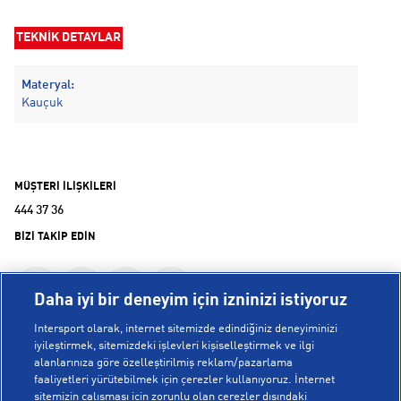
TEKNİK DETAYLAR
Materyal:
Kauçuk
MÜŞTERİ İLİŞKİLERİ
444 37 36
BİZİ TAKİP EDİN
Daha iyi bir deneyim için izninizi istiyoruz
Intersport olarak, internet sitemizde edindiğiniz deneyiminizi
iyileştirmek, sitemizdeki işlevleri kişiselleştirmek ve ilgi
alanlarınıza göre özelleştirilmiş reklam/pazarlama
KURUMSAL
faaliyetleri yürütebilmek için çerezler kullanıyoruz. İnternet
sitemizin çalışması için zorunlu olan çerezler dışındaki