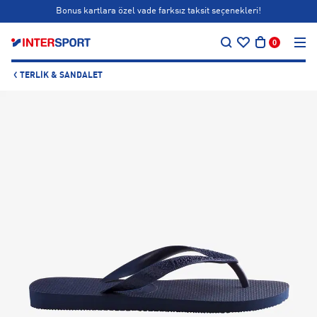
Bonus kartlara özel vade farksız taksit seçenekleri!
…
Siparişin 1-3 iş günü içerisinde kargoya teslim edilecektir.
0
Bonus kartlara özel vade farksız taksit seçenekleri!
TERLIK & SANDALET