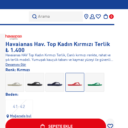
Arama
0
Havaianas Hav. Top Kadın Kırmızı Terlik
₺ 1.400
Havaianas HAV Top Kadın Kırmızı Terlik, Canlı kırmızı renkte, rahat ve
şık terlik modeli. Yumuşak kauçuk tabanı ve kaymaz yüzeyi ile güvenli
kullanım sunar. Hem plajda hem günlük hayatta kullanıma uygundur.
Devamını Gör
Renk:
Kırmızı
Beden:
41-42
Mağazada bul
SEPETE EKLE