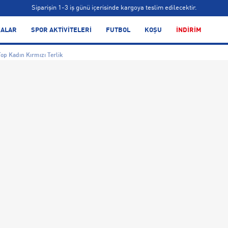
Siparişin 1-3 iş günü içerisinde kargoya teslim edilecektir.
Bonus kartlara özel vade farksız taksit seçenekleri!
ALAR
SPOR AKTİVİTELERİ
FUTBOL
KOŞU
İNDİRİM
Siparişin 1-3 iş günü içerisinde kargoya teslim edilecektir.
op Kadın Kırmızı Terlik
Bonus kartlara özel vade farksız taksit seçenekleri!
Siparişin 1-3 iş günü içerisinde kargoya teslim edilecektir.
Bonus kartlara özel vade farksız taksit seçenekleri!