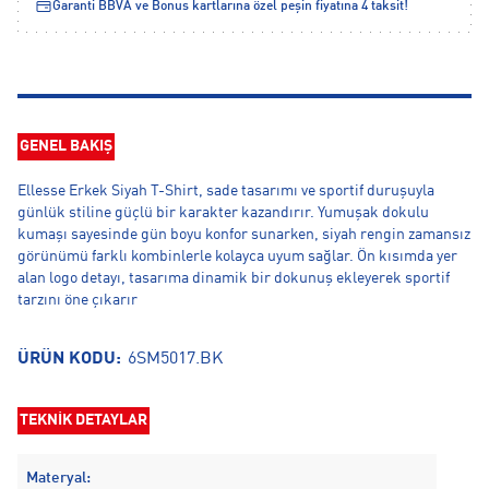
Garanti BBVA ve Bonus kartlarına özel peşin fiyatına 4 taksit!
GENEL BAKIŞ
Ellesse Erkek Siyah T-Shirt, sade tasarımı ve sportif duruşuyla
günlük stiline güçlü bir karakter kazandırır. Yumuşak dokulu
kumaşı sayesinde gün boyu konfor sunarken, siyah rengin zamansız
görünümü farklı kombinlerle kolayca uyum sağlar. Ön kısımda yer
alan logo detayı, tasarıma dinamik bir dokunuş ekleyerek sportif
tarzını öne çıkarır
ÜRÜN KODU:
6SM5017.BK
TEKNİK DETAYLAR
Materyal: