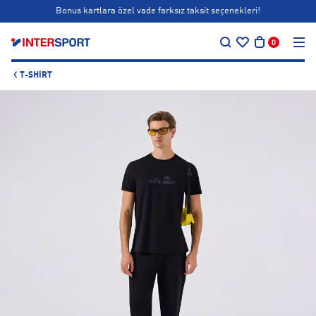
Bonus kartlara özel vade farksız taksit seçenekleri!
…
Siparişin 1-3 iş günü içerisinde kargoya teslim edilecektir.
0
Bonus kartlara özel vade farksız taksit seçenekleri!
T-SHIRT