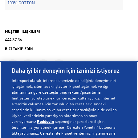
100% COTTON
MÜŞTERİ İLİŞKİLERİ
444 37 36
BİZİ TAKİP EDİN
Daha iyi bir deneyim için izninizi istiyoruz
Intersport olarak, internet sitemizde edindiğiniz deneyiminizi
iyileştirmek, sitemizdeki işlevleri kişiselleştirmek ve ilgi
alanlarınıza göre özelleştirilmiş reklam/pazarlama
KURUMSAL
faaliyetleri yürütebilmek için çerezler kullanıyoruz. İnternet
sitemizin çalışması için zorunlu olan çerezler dışındaki
çerezlerin kullanımına ve bu çerezler aracılığıyla elde edilen
Hakkımızda
kişisel verilerinizin yurt dışına aktarılmasına onay
YARDIM
Mağazalarımız
vermiyorsanız
Reddedin
seçeneğine; çerezlere ilişkin
tercihlerinizi yönetmek için ise “Çerezleri Yönetin” butonuna
Bilgi Toplumu Hizmetleri
Sipariş Takibi
tıklayabilirsiniz. Çerezler ile kişisel verilerinizin işlenmesine