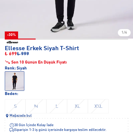
1/4
-30%
Ellesse Erkek Siyah T-Shirt
₺ 699
₺ 999
Son 10 Günün En Düşük Fiyatı
Renk:
Siyah
Beden:
S
M
L
XL
XXL
Mağazada bul
30 Gün İçinde Kolay İade
Siparişin 1-3 iş günü içerisinde kargoya teslim edilecektir.