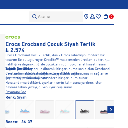
Arama
0
Crocs Crocband Çocuk Siyah Terlik
₺ 2.574
Crocs Crocband Çocuk Terlik, klasik Crocs rahatlığını modern bir
tasarım ile buluşturuyor. Croslite™ malzemeden üretilen bu terlik,
hafifliği ve dayanıklılığı ile çocukların gün boyu rahat hissetmesini
sağlar. Şerit detayları ile dinamik bir görünüme sahip olan Crocband,
Teknik Özellikler
havalandırma delikleri sayesinde ayakların nefes almasını sağlar ve
Croslite™ malzeme, hafiflik ve dayanıklılık sağlar
suyun tahliyesini kolaylaştırır.
Şerit detayları, dinamik ve modern bir görünüm sunar
Havalandırma delikleri, ayakların serin kalmasına yardımcı olur
Kaymaz taban yüzeyi, güvenli yürüyüş sunar
Devamını Gör
Renk:
Siyah
Beden:
36-37