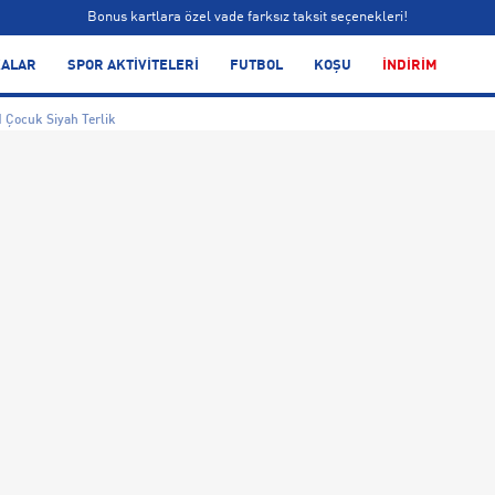
Bonus kartlara özel vade farksız taksit seçenekleri!
Siparişin 1-3 iş günü içerisinde kargoya teslim edilecektir.
ALAR
SPOR AKTİVİTELERİ
FUTBOL
KOŞU
İNDİRİM
Bonus kartlara özel vade farksız taksit seçenekleri!
 Çocuk Siyah Terlik