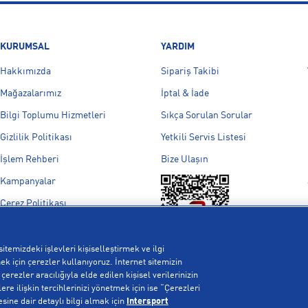
KURUMSAL
YARDIM
Hakkımızda
Sipariş Takibi
Mağazalarımız
İptal & İade
Bilgi Toplumu Hizmetleri
Sıkça Sorulan Sorular
Gizlilik Politikası
Yetkili Servis Listesi
İşlem Rehberi
Bize Ulaşın
Kampanyalar
Çerez Politikası
Aydınlatma Metni
Çerez Ayarları
itemizdeki işlevleri kişiselleştirmek ve ilgi
k için çerezler kullanıyoruz. İnternet sitemizin
erezler aracılığıyla elde edilen kişisel verilerinizin
re ilişkin tercihlerinizi yönetmek için ise “Çerezleri
esine dair detaylı bilgi almak için
Intersport