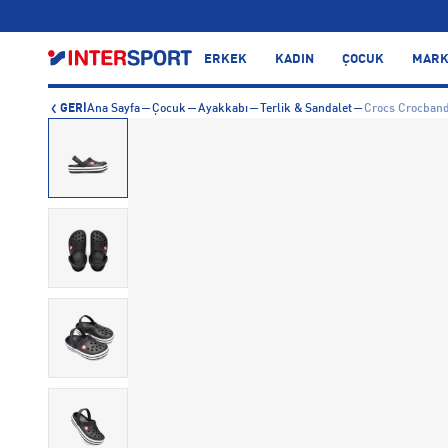
…
ERKEK
KADIN
ÇOCUK
MARK
GERİ
Ana Sayfa
Çocuk
Ayakkabı
Terlik & Sandalet
Crocs Crocband