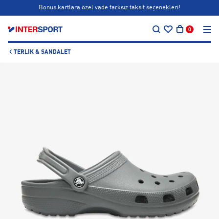
Bonus kartlara özel vade farksız taksit seçenekleri!
…
Siparişin 1-3 iş günü içerisinde kargoya teslim edilecektir.
0
Bonus kartlara özel vade farksız taksit seçenekleri!
TERLIK & SANDALET