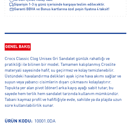
30 Gün İçinde Kolay İade
Siparişin 1-3 iş günü içerisinde kargoya teslim edilecektir.
Garanti BBVA ve Bonus kartlarına özel peşin fiyatına 4 taksit!
GENEL BAKIŞ
Crocs Classic Clog Unisex Gri Sandalet günlük rahatlığı ve
pratikliği ile bilinen bir model. Tamamen kalıplanmış Croslite
materyali sayesinde hafif, su geçirmez ve kolay temizlenebilir.
Üstündeki havalandırma delikleri ayak içine hava akımı sağlar ve
suyun veya yabancı cisimlerin dışarı çıkmasını kolaylaştırır.
Topukta yer alan pivot (döner) arka kayış ayağı sabit tutar; bu
sayede hem terlik hem sandalet tarzında kullanım mümkündür.
Tabani kaymaz profil ve hafifliğiyle evde, sahilde ya da plajda uzun
süre kullanılabilirlik sunar.
ÜRÜN KODU:
10001.0DA