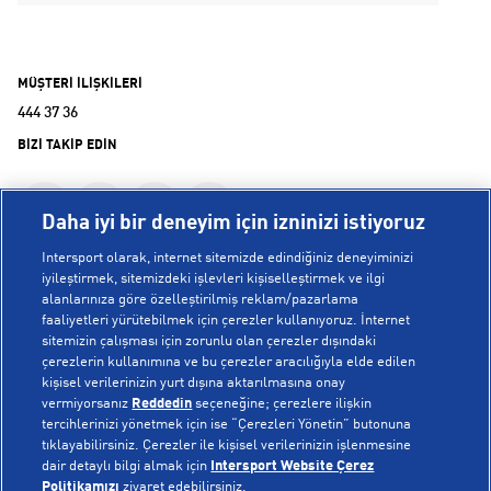
MÜŞTERİ İLİŞKİLERİ
444 37 36
BİZİ TAKİP EDİN
Daha iyi bir deneyim için izninizi istiyoruz
Intersport olarak, internet sitemizde edindiğiniz deneyiminizi
iyileştirmek, sitemizdeki işlevleri kişiselleştirmek ve ilgi
alanlarınıza göre özelleştirilmiş reklam/pazarlama
KURUMSAL
faaliyetleri yürütebilmek için çerezler kullanıyoruz. İnternet
sitemizin çalışması için zorunlu olan çerezler dışındaki
çerezlerin kullanımına ve bu çerezler aracılığıyla elde edilen
Hakkımızda
kişisel verilerinizin yurt dışına aktarılmasına onay
YARDIM
Mağazalarımız
vermiyorsanız
Reddedin
seçeneğine; çerezlere ilişkin
tercihlerinizi yönetmek için ise “Çerezleri Yönetin” butonuna
Bilgi Toplumu Hizmetleri
Sipariş Takibi
tıklayabilirsiniz. Çerezler ile kişisel verilerinizin işlenmesine
dair detaylı bilgi almak için
Intersport Website Çerez
POPÜLER KOLEKSİYONLAR
Gizlilik Politikası
İptal & İade
Politikamızı
ziyaret edebilirsiniz.