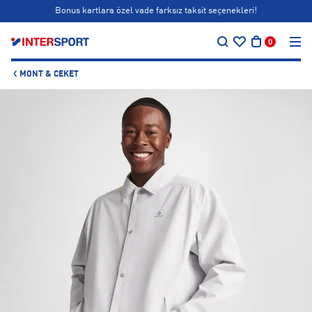
Bonus kartlara özel vade farksız taksit seçenekleri!
…
Siparişin 1-3 iş günü içerisinde kargoya teslim edilecektir.
0
Bonus kartlara özel vade farksız taksit seçenekleri!
MONT & CEKET