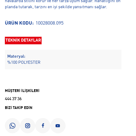
havalarda stilini korur ve her tarza uyum sağlar. Rahatlığını ön
planda tutarak, tarzını en iyi şekilde yansıtmanı sağlar.
ÜRÜN KODU:
10028008.095
TEKNİK DETAYLAR
Materyal:
%100 POLYESTER
MÜŞTERİ İLİŞKİLERİ
444 37 36
BİZİ TAKİP EDİN