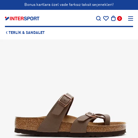
Bonus kartlara özel vade farksız taksit seçenekleri!
…
Siparişin 1-3 iş günü içerisinde kargoya teslim edilecektir.
0
Bonus kartlara özel vade farksız taksit seçenekleri!
TERLIK & SANDALET