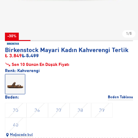
1/5
-30%
Birkenstock Mayari Kadın Kahverengi Terlik
₺ 3.849
₺ 5.499
Son 10 Günün En Düşük Fiyatı
Renk:
Kahverengi
Beden:
Beden Tablosu
35
36
37
38
39
40
Mağazada bul