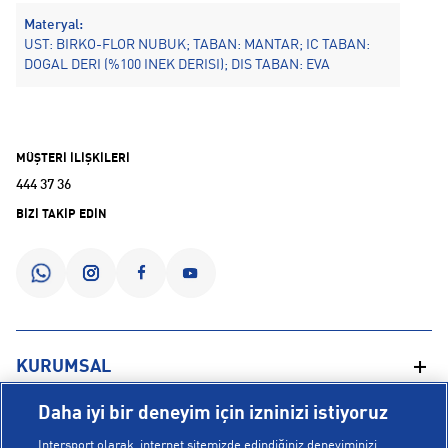
Materyal:
UST: BIRKO-FLOR NUBUK; TABAN: MANTAR; IC TABAN:
DOGAL DERI (%100 INEK DERISI); DIS TABAN: EVA
MÜŞTERİ İLİŞKİLERİ
444 37 36
BİZİ TAKİP EDİN
KURUMSAL
Daha iyi bir deneyim için izninizi istiyoruz
Hakkımızda
YARDIM
Intersport olarak, internet sitemizde edindiğiniz deneyiminizi