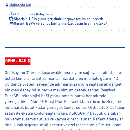
Mağazada bul
30 Gün İçinde Kolay İade
Siparişin 1-3 iş günü içerisinde kargoya teslim edilecektir.
Garanti BBVA ve Bonus kartlarına özel peşin fiyatına 4 taksit!
GENEL BAKIŞ
Gel-Kayano 31 erkek koşu ayakkabısı, uyum sağlayan stabilitesi ve
üstün konforu ile antrenmanlarınızı daha verimli hale getirir. 4D
Guidance System sayesinde adımlarınıza uyum sağlayarak dengeli
bir koşu deneyimi sunar ve maksimum destek sağlar. Rearfoot
PureGEL teknolojisi hafif yastıklama sunarak her adımda
yumuşaklık sağlar. FF Blast Plus Eco yastıklama, biyo-bazlı içerik
kullanarak bulut kadar yumuşak konfor sunar. OrthoLite X-55 taban
astarı ile ekstra konfor sağlanırken, ASICSGRIP kauçuk dış taban
mükemmel zemin tutuşu ve kayma direnci sunar. Reflektif detaylar
düşük ışıkta görünürlüğü artırır ve özel tasarlanmış file üst kısım