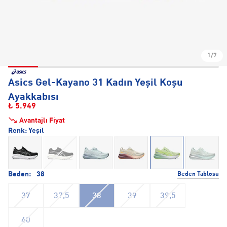
1/7
Asics Gel-Kayano 31 Kadın Yeşil Koşu
Ayakkabısı
₺ 5.949
Avantajlı Fiyat
Renk:
Yeşil
Beden:
38
Beden Tablosu
37
37,5
38
39
39,5
40