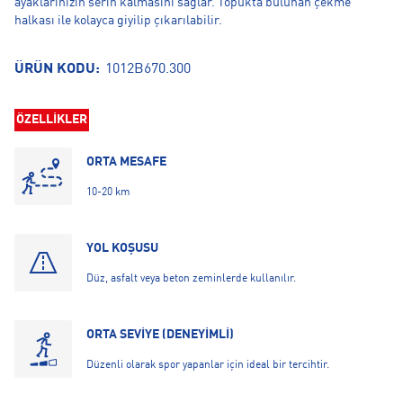
ayaklarınızın serin kalmasını sağlar. Topukta bulunan çekme
halkası ile kolayca giyilip çıkarılabilir.
ÜRÜN KODU:
1012B670.300
ÖZELLİKLER
ORTA MESAFE
10-20 km
YOL KOŞUSU
Düz, asfalt veya beton zeminlerde kullanılır.
ORTA SEVİYE (DENEYİMLİ)
Düzenli olarak spor yapanlar için ideal bir tercihtir.