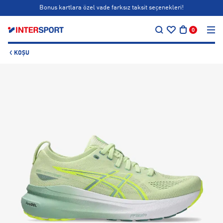
Bonus kartlara özel vade farksız taksit seçenekleri!
…
Siparişin 1-3 iş günü içerisinde kargoya teslim edilecektir.
0
Bonus kartlara özel vade farksız taksit seçenekleri!
KOŞU