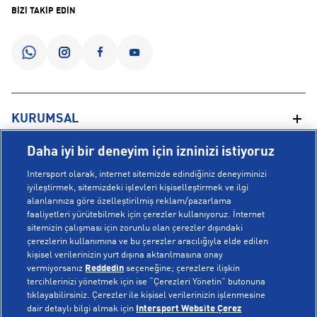
BİZİ TAKİP EDİN
KURUMSAL
Daha iyi bir deneyim için izninizi istiyoruz
Hakkımızda
YARDIM
Intersport olarak, internet sitemizde edindiğiniz deneyiminizi
Mağazalarımız
iyileştirmek, sitemizdeki işlevleri kişiselleştirmek ve ilgi
alanlarınıza göre özelleştirilmiş reklam/pazarlama
Bilgi Toplumu Hizmetleri
Sipariş Takibi
faaliyetleri yürütebilmek için çerezler kullanıyoruz. İnternet
POPÜLER KOLEKSİYONLAR
sitemizin çalışması için zorunlu olan çerezler dışındaki
Gizlilik Politikası
İptal & İade
çerezlerin kullanımına ve bu çerezler aracılığıyla elde edilen
İşlem Rehberi
Sıkça Sorulan Sorular
kişisel verilerinizin yurt dışına aktarılmasına onay
Voleybol Milli Takım Formaları
vermiyorsanız
Reddedin
seçeneğine; çerezlere ilişkin
Kampanyalar
Yetkili Servis Listesi
New Balance 408
tercihlerinizi yönetmek için ise “Çerezleri Yönetin” butonuna
tıklayabilirsiniz. Çerezler ile kişisel verilerinizin işlenmesine
© Copyright INTERSPORT 2026
Çerez Politikası
Bize Ulaşın
Nike Initiator
dair detaylı bilgi almak için
Intersport Website Çerez
Üyelik Sözleşmesi
Gizlilik
Çerezler