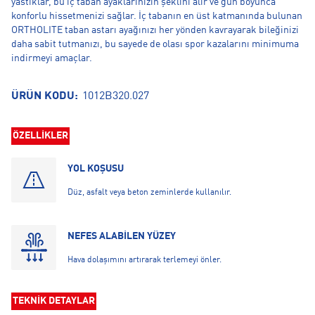
yastıklar, bu iç taban ayaklarınızın şeklini alır ve gün boyunca
konforlu hissetmenizi sağlar. İç tabanın en üst katmanında bulunan
ORTHOLITE taban astarı ayağınızı her yönden kavrayarak bileğinizi
daha sabit tutmanızı, bu sayede de olası spor kazalarını minimuma
indirmeyi amaçlar.
ÜRÜN KODU:
1012B320.027
ÖZELLİKLER
YOL KOŞUSU
Düz, asfalt veya beton zeminlerde kullanılır.
NEFES ALABİLEN YÜZEY
Hava dolaşımını artırarak terlemeyi önler.
TEKNİK DETAYLAR