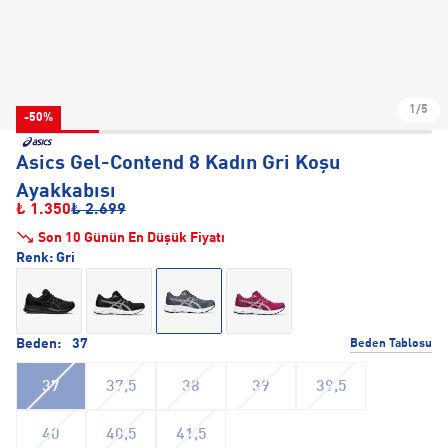
1/5
-50%
Asics Gel-Contend 8 Kadın Gri Koşu
Ayakkabısı
₺ 1.350
₺ 2.699
Son 10 Günün En Düşük Fiyatı
Renk:
Gri
Beden:
37
Beden Tablosu
37
37,5
38
39
39,5
40
40,5
41,5