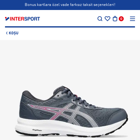
Bonus kartlara özel vade farksız taksit seçenekleri!
…
Siparişin 1-3 iş günü içerisinde kargoya teslim edilecektir.
0
Bonus kartlara özel vade farksız taksit seçenekleri!
KOŞU