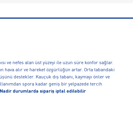
sı ve nefes alan üst yüzeyi ile uzun süre konfor sağlar.
ın hava alır ve hareket özgürlüğün artar. Orta tabandaki
üşünü destekler. Kauçuk dış tabanı, kaymayı önler ve
llanımdan spora kadar geniş bir yelpazede tercih
adir durumlarda sipariş iptal edilebilir