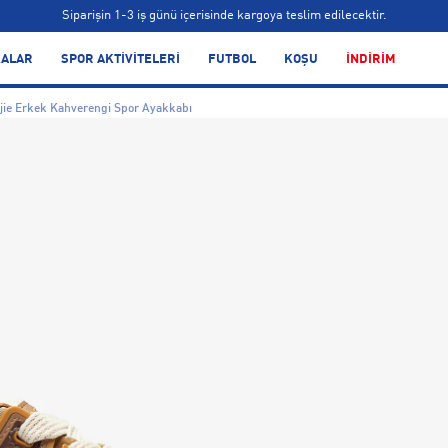
Siparişin 1-3 iş günü içerisinde kargoya teslim edilecektir.
Bonus kartlara özel vade farksız taksit seçenekleri!
ALAR
SPOR AKTİVİTELERİ
FUTBOL
KOŞU
İNDİRİM
Siparişin 1-3 iş günü içerisinde kargoya teslim edilecektir.
jie Erkek Kahverengi Spor Ayakkabı
Bonus kartlara özel vade farksız taksit seçenekleri!
Siparişin 1-3 iş günü içerisinde kargoya teslim edilecektir.
Bonus kartlara özel vade farksız taksit seçenekleri!