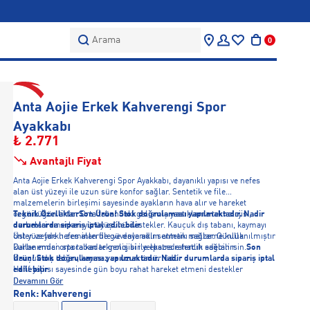
Arama
0
Anta Aojie Erkek Kahverengi Spor
Ayakkabı
₺ 2.771
Avantajlı Fiyat
Anta Aojie Erkek Kahverengi Spor Ayakkabı, dayanıklı yapısı ve nefes
alan üst yüzeyi ile uzun süre konfor sağlar. Sentetik ve file
malzemelerin birleşimi sayesinde ayakların hava alır ve hareket
özgürlüğün artar. Orta tabandaki gelişmiş yastıklama teknolojisi,
Teknik Özellikler
Son Ürün! Stok doğrulaması yapılmaktadır. Nadir
darbeleri emerken yürüyüşünü destekler. Kauçuk dış tabanı, kaymayı
durumlarda sipariş iptal edilebilir
önler ve farklı zeminlerde güvenle adım atmanı sağlar. Günlük
Üst yüzeyde nefes alan file ve dayanıklı sentetik malzeme kullanılmıştır
kullanımdan spora kadar geniş bir yelpazede tercih edebilirsin.
Darbe emici orta taban teknolojisi ile ekstra rahatlık sağlanır
Son
Ürün! Stok doğrulaması yapılmaktadır. Nadir durumlarda sipariş iptal
Kauçuk dış taban, kaymaz ve uzun ömürlüdür
edilebilir
Hafif yapısı sayesinde gün boyu rahat hareket etmeni destekler
Devamını Gör
Renk:
Kahverengi