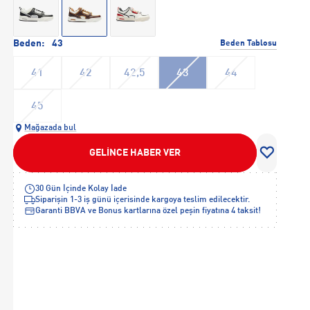
Beden:
43
Beden Tablosu
41
42
42,5
43
44
45
Mağazada bul
GELİNCE HABER VER
30 Gün İçinde Kolay İade
Siparişin 1-3 iş günü içerisinde kargoya teslim edilecektir.
Garanti BBVA ve Bonus kartlarına özel peşin fiyatına 4 taksit!