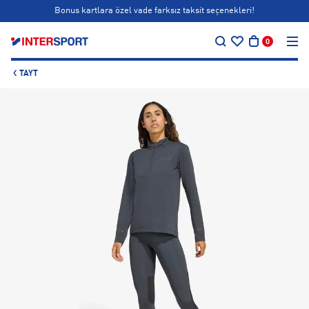
Bonus kartlara özel vade farksız taksit seçenekleri!
…
Siparişin 1-3 iş günü içerisinde kargoya teslim edilecektir.
0
Bonus kartlara özel vade farksız taksit seçenekleri!
TAYT