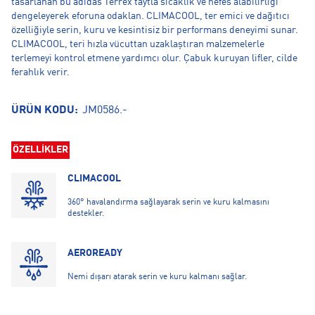
tasarlanan bu adidas Terrex taytla sıcaklık ve nefes alabilirliği
dengeleyerek eforuna odaklan. CLIMACOOL, ter emici ve dağıtıcı
özelliğiyle serin, kuru ve kesintisiz bir performans deneyimi sunar.
CLIMACOOL, teri hızla vücuttan uzaklaştıran malzemelerle
terlemeyi kontrol etmene yardımcı olur. Çabuk kuruyan lifler, cilde
ferahlık verir.
ÜRÜN KODU:
JM0586.-
ÖZELLİKLER
CLIMACOOL
360° havalandırma sağlayarak serin ve kuru kalmasını
destekler.
AEROREADY
Nemi dışarı atarak serin ve kuru kalmanı sağlar.