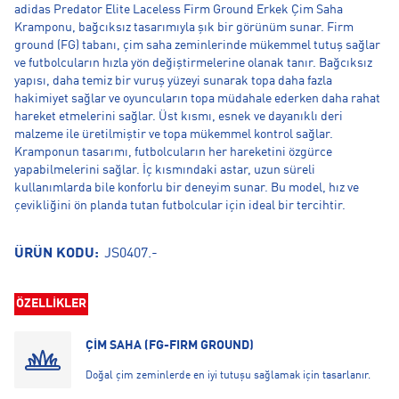
adidas Predator Elite Laceless Firm Ground Erkek Çim Saha
Kramponu, bağcıksız tasarımıyla şık bir görünüm sunar. Firm
ground (FG) tabanı, çim saha zeminlerinde mükemmel tutuş sağlar
ve futbolcuların hızla yön değiştirmelerine olanak tanır. Bağcıksız
yapısı, daha temiz bir vuruş yüzeyi sunarak topa daha fazla
hakimiyet sağlar ve oyuncuların topa müdahale ederken daha rahat
hareket etmelerini sağlar. Üst kısmı, esnek ve dayanıklı deri
malzeme ile üretilmiştir ve topa mükemmel kontrol sağlar.
Kramponun tasarımı, futbolcuların her hareketini özgürce
yapabilmelerini sağlar. İç kısmındaki astar, uzun süreli
kullanımlarda bile konforlu bir deneyim sunar. Bu model, hız ve
çevikliğini ön planda tutan futbolcular için ideal bir tercihtir.
ÜRÜN KODU:
JS0407.-
ÖZELLİKLER
ÇİM SAHA (FG-FIRM GROUND)
Doğal çim zeminlerde en iyi tutuşu sağlamak için tasarlanır.