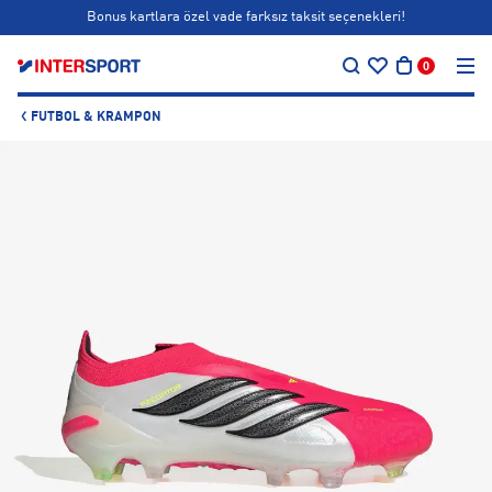
Bonus kartlara özel vade farksız taksit seçenekleri!
…
Siparişin 1-3 iş günü içerisinde kargoya teslim edilecektir.
0
Bonus kartlara özel vade farksız taksit seçenekleri!
FUTBOL & KRAMPON