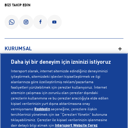
BİZİ TAKİP EDİN
KURUMSAL
Daha iyi bir deneyim için izninizi istiyoruz
Hakkımızda
YARDIM
Intersport olarak, internet sitemizde edindiğiniz deneyiminizi
Mağazalarımız
iyileştirmek, sitemizdeki işlevleri kişiselleştirmek ve ilgi
alanlarınıza göre özelleştirilmiş reklam/pazarlama
Bilgi Toplumu Hizmetleri
Sipariş Takibi
faaliyetleri yürütebilmek için çerezler kullanıyoruz. İnternet
POPÜLER KOLEKSİYONLAR
sitemizin çalışması için zorunlu olan çerezler dışındaki
Gizlilik Politikası
İptal & İade
çerezlerin kullanımına ve bu çerezler aracılığıyla elde edilen
İşlem Rehberi
Sıkça Sorulan Sorular
kişisel verilerinizin yurt dışına aktarılmasına onay
Voleybol Milli Takım Formaları
vermiyorsanız
Reddedin
seçeneğine; çerezlere ilişkin
Kampanyalar
Yetkili Servis Listesi
New Balance 408
tercihlerinizi yönetmek için ise “Çerezleri Yönetin” butonuna
tıklayabilirsiniz. Çerezler ile kişisel verilerinizin işlenmesine
© Copyright INTERSPORT 2026
Çerez Politikası
Bize Ulaşın
Nike Initiator
dair detaylı bilgi almak için
Intersport Website Çerez
Üyelik Sözleşmesi
Gizlilik
Çerezler