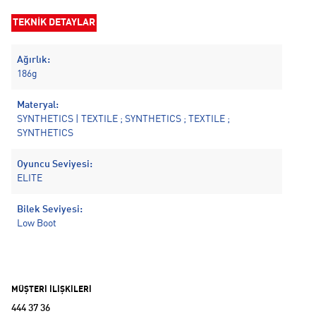
TEKNİK DETAYLAR
Ağırlık:
186g
Materyal:
SYNTHETICS | TEXTILE ; SYNTHETICS ; TEXTILE ;
SYNTHETICS
Oyuncu Seviyesi:
ELITE
Bilek Seviyesi:
Low Boot
MÜŞTERİ İLİŞKİLERİ
444 37 36