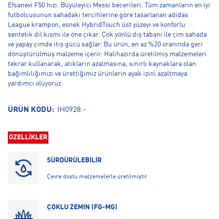
Efsanevi F50 hızı. Büyüleyici Messi becerileri. Tüm zamanların en iyi
futbolcusunun sahadaki tercihlerine göre tasarlanan adidas
League krampon, esnek HybridTouch üst yüzeyi ve konforlu
sentetik dil kısmı ile öne çıkar. Çok yönlü dış tabanı ile çim sahada
ve yapay çimde itiş gücü sağlar. Bu ürün, en az %20 oranında geri
dönüştürülmüş malzeme içerir. Halihazırda üretilmiş malzemeleri
tekrar kullanarak, atıkların azalmasına, sınırlı kaynaklara olan
bağımlılığımızı ve ürettiğimiz ürünlerin ayak izini azaltmaya
yardımcı oluyoruz.
ÜRÜN KODU:
IH0928.-
ÖZELLİKLER
SÜRDÜRÜLEBİLİR
Çevre dostu malzemelerle üretilmiştir.
ÇOKLU ZEMİN (FG-MG)