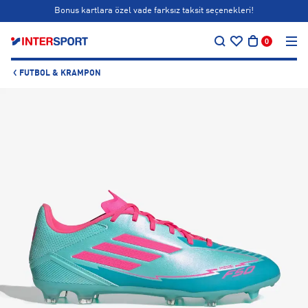
Bonus kartlara özel vade farksız taksit seçenekleri!
…
Siparişin 1-3 iş günü içerisinde kargoya teslim edilecektir.
0
Bonus kartlara özel vade farksız taksit seçenekleri!
FUTBOL & KRAMPON