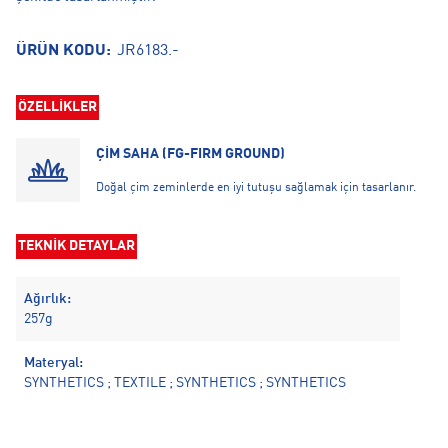
ÜRÜN KODU:
JR6183.-
ÖZELLİKLER
ÇİM SAHA (FG-FIRM GROUND)
Doğal çim zeminlerde en iyi tutuşu sağlamak için tasarlanır.
TEKNİK DETAYLAR
Ağırlık:
257g
Materyal:
SYNTHETICS ; TEXTILE ; SYNTHETICS ; SYNTHETICS