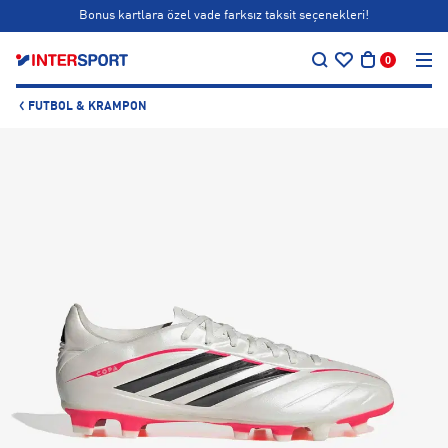
Bonus kartlara özel vade farksız taksit seçenekleri!
…
Siparişin 1-3 iş günü içerisinde kargoya teslim edilecektir.
0
Bonus kartlara özel vade farksız taksit seçenekleri!
FUTBOL & KRAMPON