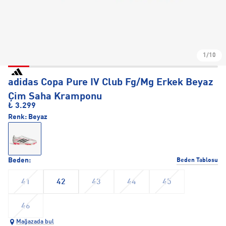
1/10
adidas Copa Pure IV Club Fg/Mg Erkek Beyaz
Çim Saha Kramponu
₺ 3.299
Renk:
Beyaz
Beden:
Beden Tablosu
41
42
43
44
45
46
Mağazada bul