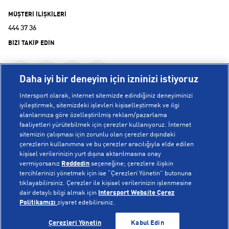
MÜŞTERİ İLİŞKİLERİ
444 37 36
BİZİ TAKİP EDİN
Daha iyi bir deneyim için izninizi istiyoruz
Intersport olarak, internet sitemizde edindiğiniz deneyiminizi
iyileştirmek, sitemizdeki işlevleri kişiselleştirmek ve ilgi
alanlarınıza göre özelleştirilmiş reklam/pazarlama
KURUMSAL
faaliyetleri yürütebilmek için çerezler kullanıyoruz. İnternet
sitemizin çalışması için zorunlu olan çerezler dışındaki
çerezlerin kullanımına ve bu çerezler aracılığıyla elde edilen
Hakkımızda
kişisel verilerinizin yurt dışına aktarılmasına onay
YARDIM
Mağazalarımız
vermiyorsanız
Reddedin
seçeneğine; çerezlere ilişkin
tercihlerinizi yönetmek için ise “Çerezleri Yönetin” butonuna
Bilgi Toplumu Hizmetleri
Sipariş Takibi
tıklayabilirsiniz. Çerezler ile kişisel verilerinizin işlenmesine
dair detaylı bilgi almak için
Intersport Website Çerez
POPÜLER KOLEKSİYONLAR
Gizlilik Politikası
İptal & İade
Politikamızı
ziyaret edebilirsiniz.
İşlem Rehberi
Sıkça Sorulan Sorular
Voleybol Milli Takım Formaları
SEPETE EKLE
SEPETE EKLE
Çerezleri Yönetin
Kabul Edin