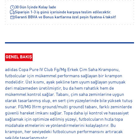
30 Gün İçinde Kolay İade
Siparişin 1-3 iş günü içerisinde kargoya teslim edilecektir.
Garanti BBVA ve Bonus kartlarına özel peşin fiyatına 4 taksit!
GENEL BAKIŞ
adidas Copa Pure IV Club Fg/Mg Erkek Çim Saha Kramponu,
futbolcular için mükemmel performans sağlayan bir krampon
modelidir. Üst kısmı, ayak şekline tam uyum sağlayan yumuşak
deri malzemeden üretilmiştir, bu da hem rahatlık hem de
mükemmel kontrol sağlar. Tabanı, çim saha zeminlerine uygun
olarak tasarlanmış olup, en sert çim yüzeylerinde bile yüksek tutuş
sunar. FG/MG (firm ground/multi ground) tabanı, farklı zeminlerde
güvenli hareket imkanı sağlar. Topa daha iyi kontrol ve hassasiyet
sağlamak için optimize edilmiş yüzeyi, futbolcuların hızla topa
müdahale etmelerini ve yönlendirmelerini kolaylaştırır. Bu
krampon, her seviyedeki futbolcunun performansını artıracak
şekilde tasarlanmıştır.