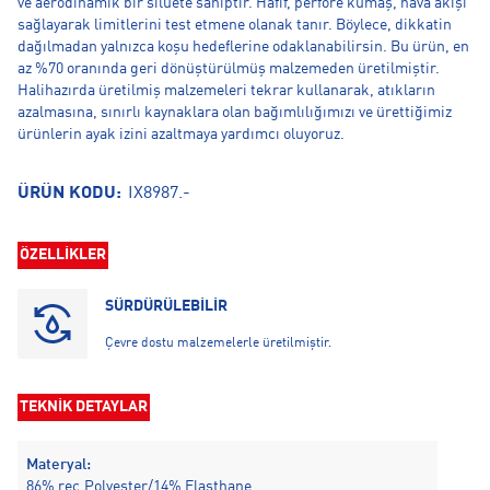
ve aerodinamik bir siluete sahiptir. Hafif, perfore kumaş, hava akışı
sağlayarak limitlerini test etmene olanak tanır. Böylece, dikkatin
dağılmadan yalnızca koşu hedeflerine odaklanabilirsin. Bu ürün, en
az %70 oranında geri dönüştürülmüş malzemeden üretilmiştir.
Halihazırda üretilmiş malzemeleri tekrar kullanarak, atıkların
azalmasına, sınırlı kaynaklara olan bağımlılığımızı ve ürettiğimiz
ürünlerin ayak izini azaltmaya yardımcı oluyoruz.
ÜRÜN KODU:
IX8987.-
ÖZELLİKLER
SÜRDÜRÜLEBİLİR
Çevre dostu malzemelerle üretilmiştir.
TEKNİK DETAYLAR
Materyal:
86% rec.Polyester/14% Elasthane