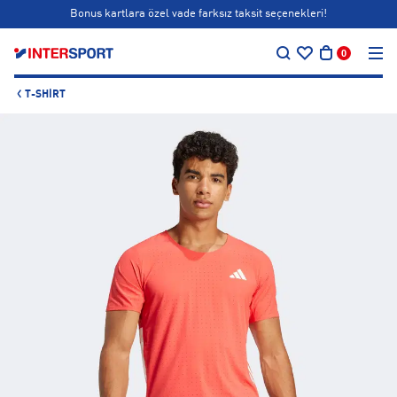
Bonus kartlara özel vade farksız taksit seçenekleri!
…
Siparişin 1-3 iş günü içerisinde kargoya teslim edilecektir.
0
Bonus kartlara özel vade farksız taksit seçenekleri!
T-SHIRT