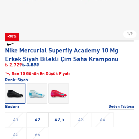
1/9
-30%
Nike Mercurial Superfly Academy 10 Mg
Erkek Siyah Bilekli Çim Saha Kramponu
₺ 2.729
₺ 3.899
Son 10 Günün En Düşük Fiyatı
Renk:
Siyah
Beden:
Beden Tablosu
41
42
42,5
43
44
45
46