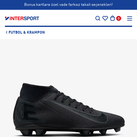
Bonus kartlara özel vade farksız taksit seçenekleri!
…
Siparişin 1-3 iş günü içerisinde kargoya teslim edilecektir.
0
Bonus kartlara özel vade farksız taksit seçenekleri!
FUTBOL & KRAMPON