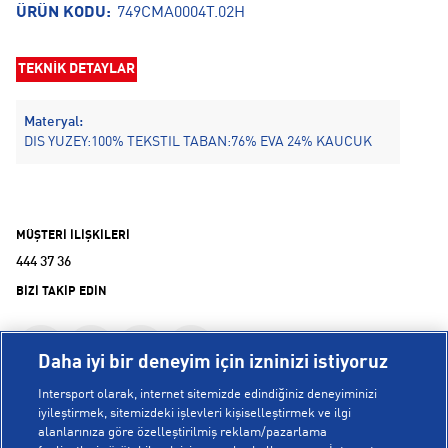
ÜRÜN KODU:
749CMA0004T.02H
TEKNİK DETAYLAR
Materyal:
DIS YUZEY:100% TEKSTIL TABAN:76% EVA 24% KAUCUK
MÜŞTERİ İLİŞKİLERİ
444 37 36
BİZİ TAKİP EDİN
Daha iyi bir deneyim için izninizi istiyoruz
Intersport olarak, internet sitemizde edindiğiniz deneyiminizi
iyileştirmek, sitemizdeki işlevleri kişiselleştirmek ve ilgi
alanlarınıza göre özelleştirilmiş reklam/pazarlama
KURUMSAL