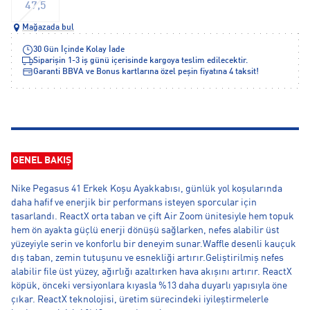
47,5
Mağazada bul
30 Gün İçinde Kolay İade
Siparişin 1-3 iş günü içerisinde kargoya teslim edilecektir.
Garanti BBVA ve Bonus kartlarına özel peşin fiyatına 4 taksit!
GENEL BAKIŞ
Nike Pegasus 41 Erkek Koşu Ayakkabısı, günlük yol koşularında
daha hafif ve enerjik bir performans isteyen sporcular için
tasarlandı. ReactX orta taban ve çift Air Zoom ünitesiyle hem topuk
hem ön ayakta güçlü enerji dönüşü sağlarken, nefes alabilir üst
yüzeyiyle serin ve konforlu bir deneyim sunar.Waffle desenli kauçuk
dış taban, zemin tutuşunu ve esnekliği artırır.Geliştirilmiş nefes
alabilir file üst yüzey, ağırlığı azaltırken hava akışını artırır. ReactX
köpük, önceki versiyonlara kıyasla %13 daha duyarlı yapısıyla öne
çıkar. ReactX teknolojisi, üretim sürecindeki iyileştirmelerle