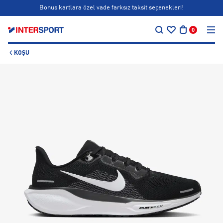
Bonus kartlara özel vade farksız taksit seçenekleri!
…
Siparişin 1-3 iş günü içerisinde kargoya teslim edilecektir.
0
Bonus kartlara özel vade farksız taksit seçenekleri!
KOŞU