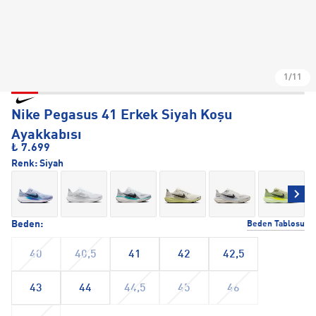
1/11
Nike Pegasus 41 Erkek Siyah Koşu
Ayakkabısı
₺ 7.699
Renk:
Siyah
Beden:
Beden Tablosu
40
40,5
41
42
42,5
43
44
44,5
45
46