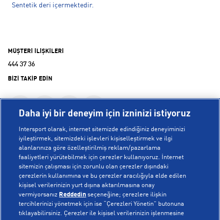
Sentetik deri içermektedir.
MÜŞTERİ İLİŞKİLERİ
444 37 36
BİZİ TAKİP EDİN
Daha iyi bir deneyim için izninizi istiyoruz
Intersport olarak, internet sitemizde edindiğiniz deneyiminizi
iyileştirmek, sitemizdeki işlevleri kişiselleştirmek ve ilgi
alanlarınıza göre özelleştirilmiş reklam/pazarlama
KURUMSAL
faaliyetleri yürütebilmek için çerezler kullanıyoruz. İnternet
sitemizin çalışması için zorunlu olan çerezler dışındaki
çerezlerin kullanımına ve bu çerezler aracılığıyla elde edilen
Hakkımızda
kişisel verilerinizin yurt dışına aktarılmasına onay
YARDIM
Mağazalarımız
vermiyorsanız
Reddedin
seçeneğine; çerezlere ilişkin
tercihlerinizi yönetmek için ise “Çerezleri Yönetin” butonuna
Bilgi Toplumu Hizmetleri
Sipariş Takibi
tıklayabilirsiniz. Çerezler ile kişisel verilerinizin işlenmesine