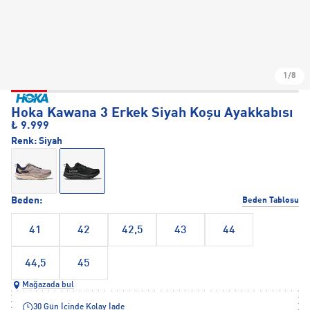
1/8
Hoka Kawana 3 Erkek Siyah Koşu Ayakkabısı
₺ 9.999
Renk:
Siyah
Beden:
Beden Tablosu
41
42
42,5
43
44
44,5
45
Mağazada bul
30 Gün İçinde Kolay İade