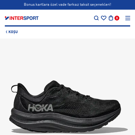
Bonus kartlara özel vade farksız taksit seçenekleri!
…
Siparişin 1-3 iş günü içerisinde kargoya teslim edilecektir.
0
Bonus kartlara özel vade farksız taksit seçenekleri!
KOŞU