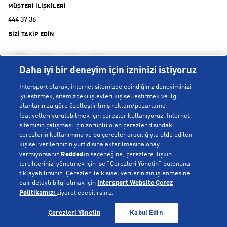
MÜŞTERİ İLİŞKİLERİ
444 37 36
BİZİ TAKİP EDİN
Daha iyi bir deneyim için izninizi istiyoruz
Intersport olarak, internet sitemizde edindiğiniz deneyiminizi
iyileştirmek, sitemizdeki işlevleri kişiselleştirmek ve ilgi
alanlarınıza göre özelleştirilmiş reklam/pazarlama
KURUMSAL
faaliyetleri yürütebilmek için çerezler kullanıyoruz. İnternet
sitemizin çalışması için zorunlu olan çerezler dışındaki
çerezlerin kullanımına ve bu çerezler aracılığıyla elde edilen
Hakkımızda
kişisel verilerinizin yurt dışına aktarılmasına onay
YARDIM
Mağazalarımız
vermiyorsanız
Reddedin
seçeneğine; çerezlere ilişkin
tercihlerinizi yönetmek için ise “Çerezleri Yönetin” butonuna
Bilgi Toplumu Hizmetleri
Sipariş Takibi
tıklayabilirsiniz. Çerezler ile kişisel verilerinizin işlenmesine
dair detaylı bilgi almak için
Intersport Website Çerez
POPÜLER KOLEKSİYONLAR
Gizlilik Politikası
İptal & İade
Politikamızı
ziyaret edebilirsiniz.
İşlem Rehberi
Sıkça Sorulan Sorular
Voleybol Milli Takım Formaları
SEPETE EKLE
SEPETE EKLE
Çerezleri Yönetin
Kabul Edin